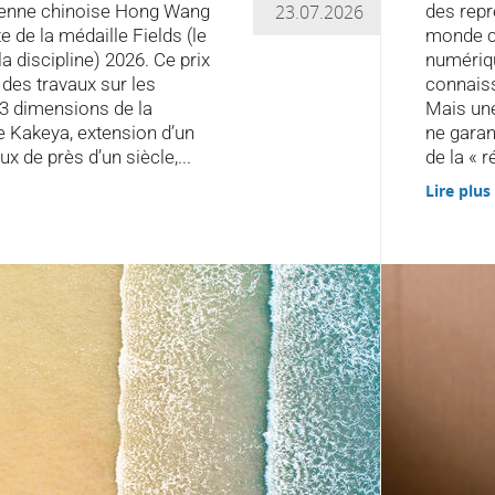
enne chinoise Hong Wang
23.07.2026
des repr
e de la médaille Fields (le
monde co
la discipline) 2026. Ce prix
numériqu
es travaux sur les
connaiss
 3 dimensions de la
Mais un
e Kakeya, extension d’un
ne garan
x de près d’un siècle,...
de la « ré
Lire plus