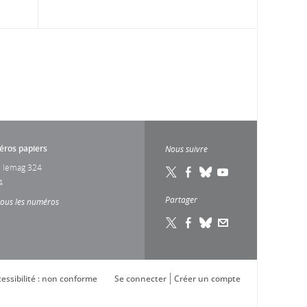
ros papiers
Nous suivre
 lemag 324
4
Partager
tous les numéros
essibilité : non conforme
Se connecter
Créer un compte