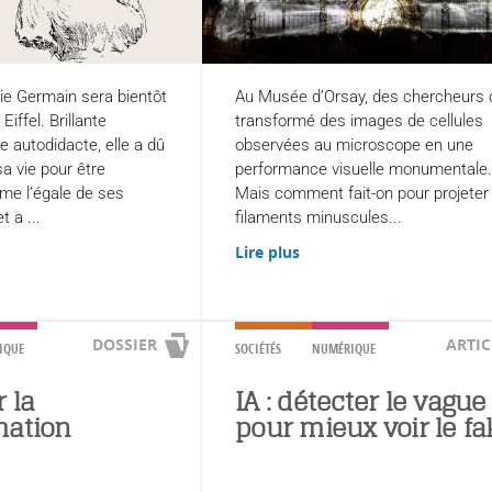
e Germain sera bientôt
Au Musée d’Orsay, des chercheurs 
Eiffel. Brillante
transformé des images de cellules
 autodidacte, elle a dû
observées au microscope en une
sa vie pour être
performance visuelle monumentale.
e l’égale de ses
Mais comment fait-on pour projeter
 a ...
filaments minuscules...
Lire plus
DOSSIER
ARTIC
IQUE
SOCIÉTÉS
NUMÉRIQUE
 la
IA : détecter le vague
mation
pour mieux voir le fa