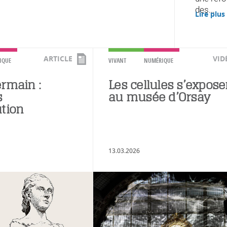
des...
Lire plus
ARTICLE
VID
IQUE
VIVANT
NUMÉRIQUE
rmain :
Les cellules s’expose
s
au musée d’Orsay
tion
13.03.2026