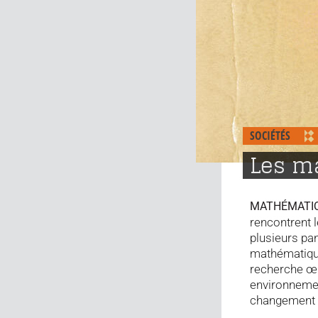
SOCIÉTÉS
Les ma
MATHÉMATI
rencontrent 
plusieurs pa
mathématique
recherche œu
environnemen
changement 