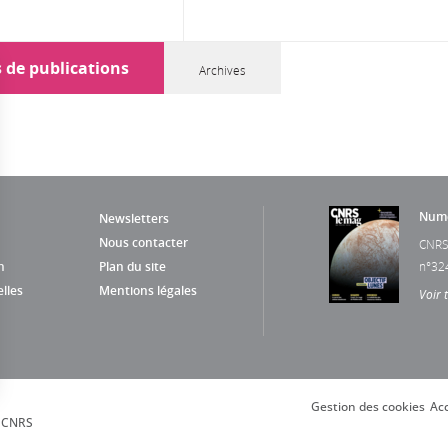
s de publications
Archives
Numé
Newsletters
Nous contacter
CNRS
n
Plan du site
n°32
lles
Mentions légales
Voir 
Gestion des cookies
Acc
s Options
, CNRS