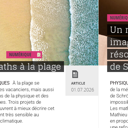
NUMÉRIQ
Un 
ima
réso
NUMÉRIQUE
ths à la plage
de 
À la plage se
QUES
PHYSIQ
ARTICLE
les vacanciers, mais aussi
01.07.2026
de la mé
ns de la physique et des
de Schrö
s. Trois projets de
impossi
vrent à mieux décrire cet
Les mat
t très sensible au
Mathieu 
climatique.
en propo
une refo