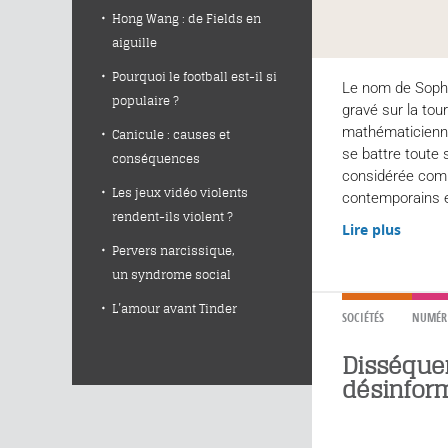
Hong Wang : de Fields en
aiguille
Pourquoi le football est-il si
Le nom de Sophi
populaire ?
gravé sur la tour 
mathématicienne
Canicule : causes et
se battre toute 
conséquences
considérée comm
Les jeux vidéo violents
contemporains et
rendent-ils violent ?
Lire plus
Pervers narcissique,
un syndrome social
L’amour avant Tinder
SOCIÉTÉS
NUMÉR
Disséquer
désinfor