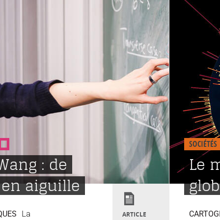
SOCIÉTÉS
Wang : de
Le 
 en aiguille
glob
La
QUES
CARTOG
ARTICLE