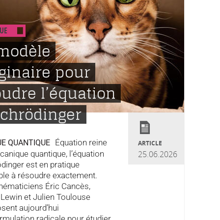
UE
modèle
ginaire pour
udre l’équation
Schrödinger
Équation reine
UE QUANTIQUE
ARTICLE
canique quantique, l’équation
25.06.2026
dinger est en pratique
ble à résoudre exactement.
hématiciens Éric Cancès,
Lewin et Julien Toulouse
sent aujourd’hui
rmulation radicale pour étudier