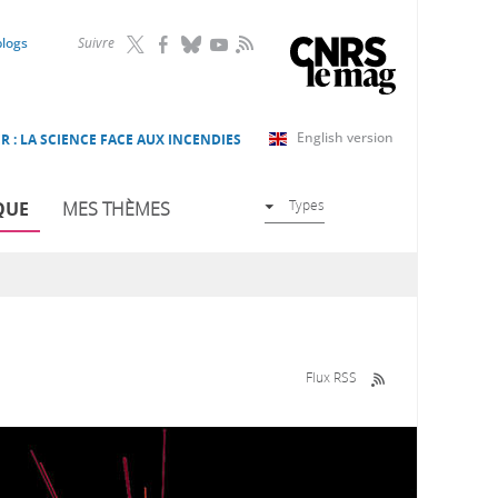
RSS
blogs
Suivre
English version
R : LA SCIENCE FACE AUX INCENDIES
Types
QUE
MES THÈMES
Flux RSS