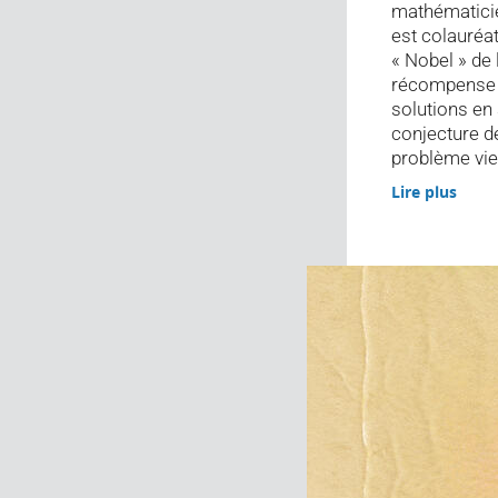
mathématici
est colauréat
« Nobel » de 
récompense d
solutions en
conjecture d
problème vieu
Lire plus