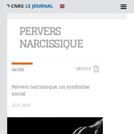
Vous êtes ici
PERVERS
NARCISSIQUE
ARTICLE
SOCIÉTÉS
Pervers narcissique, un syndrome
social
22.01.2025