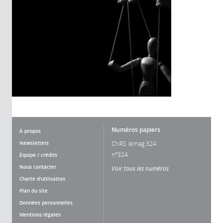
Numéros papiers
À propos
Newsletters
CNRS lemag 324
n°324
Équipe / crédits
Nous contacter
Voir tous les numéros
Charte d'utilisation
Plan du site
Données personnelles
Mentions légales