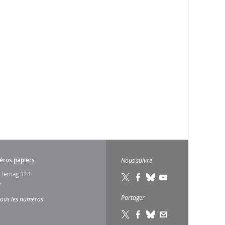
ros papiers
Nous suivre
 lemag 324
4
Partager
tous les numéros