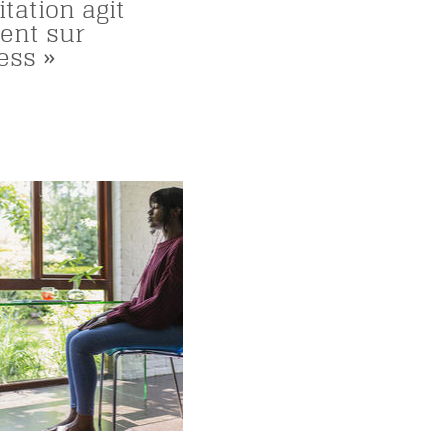
tation agit
ent sur
ess »