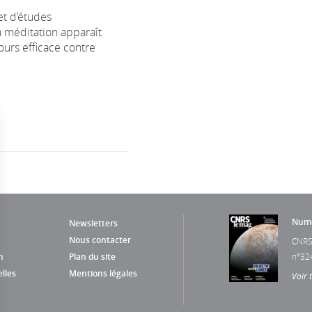
t d’études
la méditation apparaît
urs efficace contre
Numé
Newsletters
Nous contacter
CNRS
n
Plan du site
n°32
lles
Mentions légales
Voir 