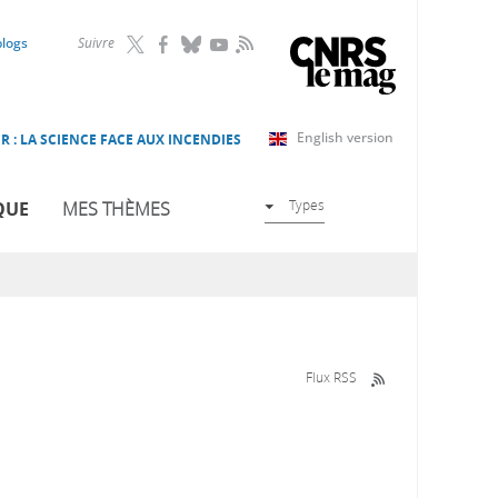
RSS
blogs
Suivre
English version
R : LA SCIENCE FACE AUX INCENDIES
Types
QUE
MES THÈMES
Flux RSS