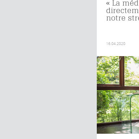
« La médi
directem
notre str
16.04.2020