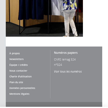
Numéros papiers
À propos
Newsletters
CNRS lemag 324
n°324
Équipe / crédits
Nous contacter
Voir tous les numéros
Charte d'utilisation
Plan du site
Données personnelles
Mentions légales