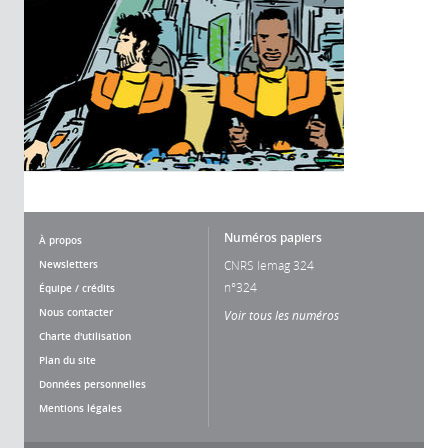
Numéros papiers
À propos
Newsletters
CNRS lemag 324
n°324
Équipe / crédits
Nous contacter
Voir tous les numéros
Charte d'utilisation
Plan du site
Données personnelles
Mentions légales