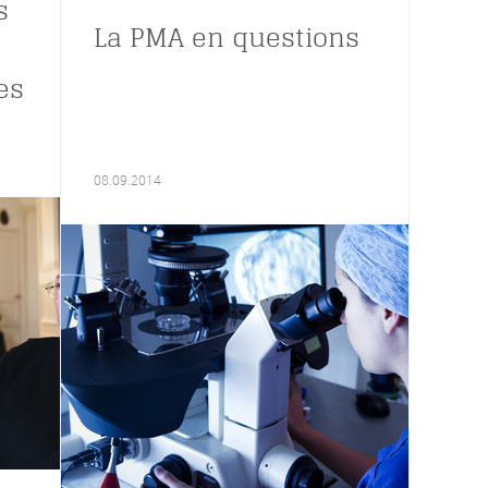
s
La PMA en questions
es
08.09.2014