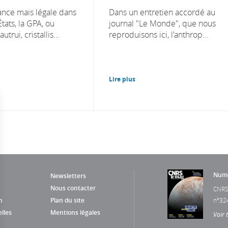
rance mais légale dans
Dans un entretien accordé au
ats, la GPA, ou
journal "Le Monde", que nous
trui, cristallis...
reproduisons ici, l'anthrop...
Lire plus
Numé
Newsletters
Nous contacter
CNRS
n
Plan du site
n°32
lles
Mentions légales
Voir 