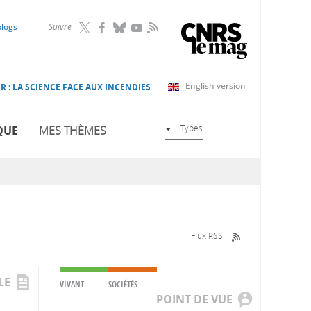
RSS
blogs
Suivre
English version
R : LA SCIENCE FACE AUX INCENDIES
Types
QUE
MES THÈMES
Flux RSS
LE
VIVANT
SOCIÉTÉS
POINT DE VUE