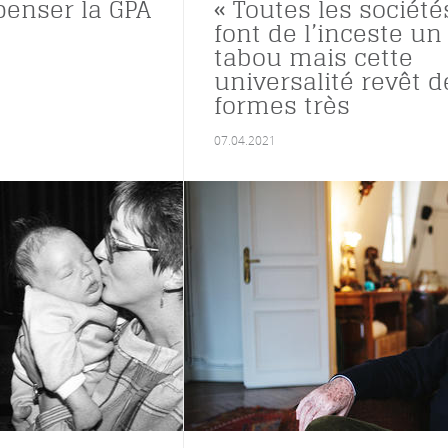
penser la GPA
« Toutes les société
font de l’inceste un
tabou mais cette
universalité revêt d
formes très
différentes »
07.04.2021