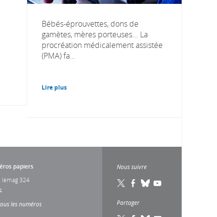
Bébés-éprouvettes, dons de
gamètes, mères porteuses... La
procréation médicalement assistée
(PMA) fa...
Lire plus
ros papiers
Nous suivre
 lemag 324
4
Partager
tous les numéros