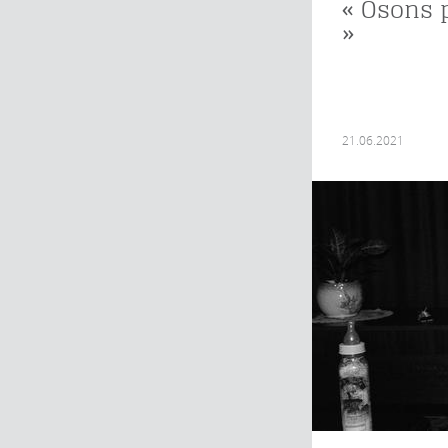
« Osons 
»
21.06.2021