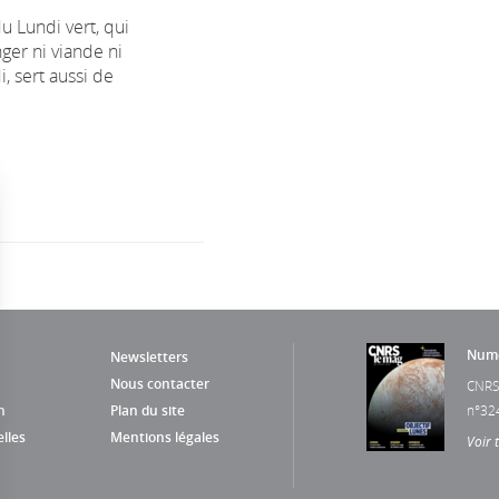
 Lundi vert, qui
ger ni viande ni
i, sert aussi de
Numé
Newsletters
Nous contacter
CNRS
n
Plan du site
n°32
lles
Mentions légales
Voir 