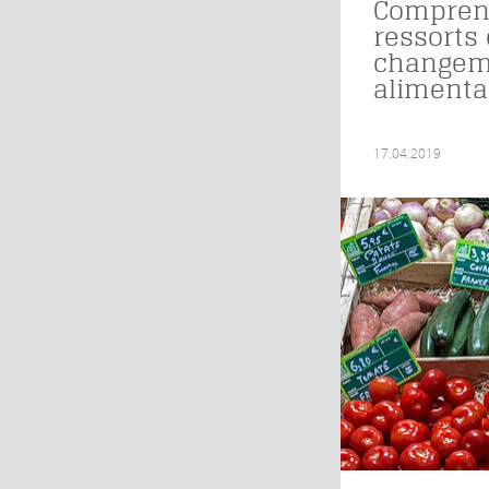
Compren
ressorts
changem
alimenta
17.04.2019