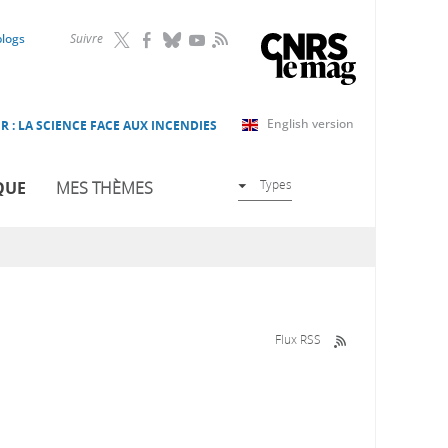
RSS
blogs
Suivre
English version
R : LA SCIENCE FACE AUX INCENDIES
Types
QUE
MES THÈMES
Flux RSS