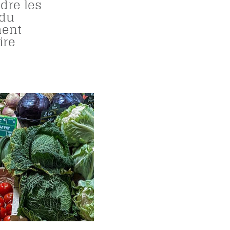
dre les
 du
ent
ire