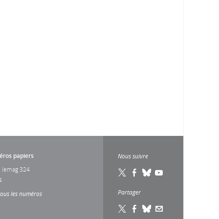
ros papiers
Nous suivre
 lemag 324
4
Partager
tous les numéros