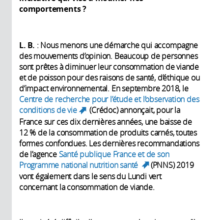
comportements
?
L. B.
: Nous menons une démarche qui accompagne
des mouvements d’opinion. Beaucoup de personnes
sont prêtes à diminuer leur consommation de viande
et de poisson pour des raisons de santé, d’éthique ou
d’impact environnemental. En septembre 2018, le
Centre de recherche pour l’étude et l’observation des
conditions de vie
(Crédoc) annonçait, pour la
(link is external)
France sur ces dix dernières années, une baisse de
12 % de la consommation de produits carnés, toutes
formes confondues. Les dernières recommandations
de l’agence
Santé publique France et de son
Programme national nutrition santé
(PNNS) 2019
(link is
vont également dans le sens du Lundi vert
external)
concernant la consommation de viande.