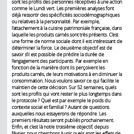
sont les profils des personnes réceptives à une action
comme le Lundi vert. Les premières analyses font
déjà ressortir des spécificités sociodémographiques
ou relatives à la personnalité. Par exemple,
l’attachement à la cuisine patrimoniale française, dans
laquelle les produits carnés sont très présents. C’est
une forme de norme sociale dont il est intéressant de
déterminer la force. Le deuxième objectif est de
savoir s’il est possible de prédire la durée de
l’engagement des participants. Par exemple en
fonction de la manière dont ils perçoivent les
produits carnés, de leurs motivations à en diminuer la
consommation. Nous voulons savoir ce qui facilite le
maintien de cette décision. Sur 52 semaines, quels
sont les profils qui vont rester le plus longtemps dans
le protocole ? Quel est par exemple le poids du
contexte social et familial ? Autant de questions
auxquelles nous essayerons de répondre. Les
premiers résultats seront publiés prochainement.
Enfin, et c’est là notre troisième objectif, depuis
février, nous cherchons à voir quels sont les effets de