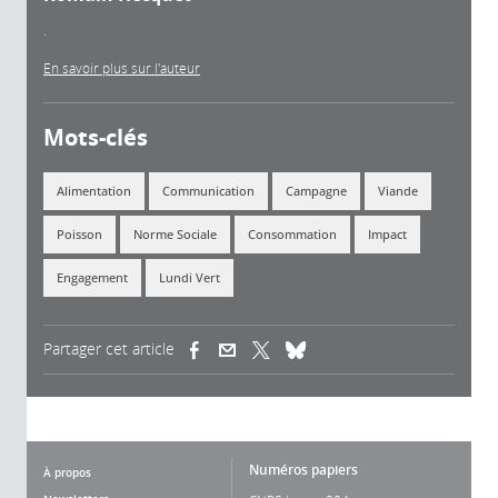
.
En savoir plus sur l'auteur
Mots-clés
Alimentation
Communication
Campagne
Viande
Poisson
Norme Sociale
Consommation
Impact
Engagement
Lundi Vert
Partager cet article
(link is external)
(link is external)
(link is external)
Numéros papiers
À propos