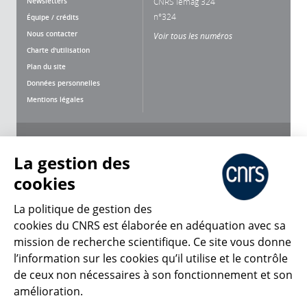
Newsletters
CNRS lemag 324
n°324
Équipe / crédits
Nous contacter
Voir tous les numéros
Charte d'utilisation
Plan du site
Données personnelles
Mentions légales
Nous suivre
Partager
La gestion des
cookies
La politique de gestion des
cookies du CNRS est élaborée en adéquation avec sa
mission de recherche scientifique. Ce site vous donne
CNRS Le Mag
l’information sur les cookies qu’il utilise et le contrôle
de ceux non nécessaires à son fonctionnement et son
© 2026, CNRS
amélioration.