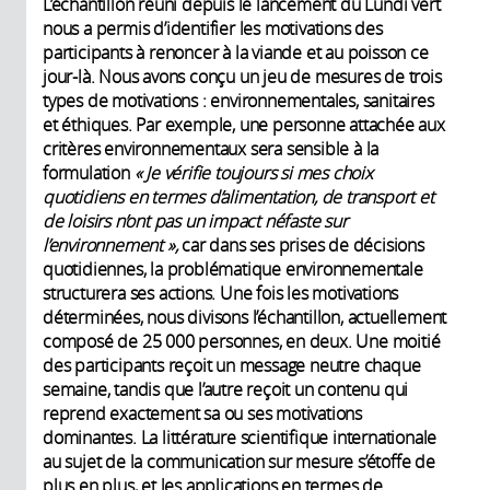
L’échantillon réuni depuis le lancement du Lundi vert
nous a permis d’identifier les motivations des
participants à renoncer à la viande et au poisson ce
jour-là. Nous avons conçu un jeu de mesures de trois
types de motivations : environnementales, sanitaires
et éthiques. Par exemple, une personne attachée aux
critères environnementaux sera sensible à la
formulation
«
Je vérifie toujours si mes choix
quotidiens en termes d’alimentation, de transport et
de loisirs n’ont pas un impact néfaste sur
l’environnement
»,
car dans ses prises de décisions
quotidiennes, la problématique environnementale
structurera ses actions. Une fois les motivations
déterminées, nous divisons l’échantillon, actuellement
composé de 25 000 personnes, en deux. Une moitié
des participants reçoit un message neutre chaque
semaine, tandis que l’autre reçoit un contenu qui
reprend exactement sa ou ses motivations
dominantes. La littérature scientifique internationale
au sujet de la communication sur mesure s’étoffe de
plus en plus, et les applications en termes de