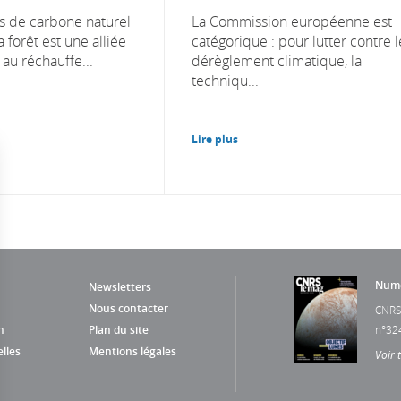
s de carbone naturel
La Commission européenne est
a forêt est une alliée
catégorique : pour lutter contre l
au réchauffe...
dérèglement climatique, la
techniqu...
Lire plus
Numé
Newsletters
Nous contacter
CNRS
n
Plan du site
n°32
lles
Mentions légales
Voir 