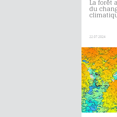
La forêt 
du chan
climatiq
22.07.2024