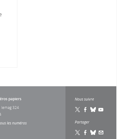
e
ros papiers
Nous suivre
 lemag 324
4
Partager
tous les numéros