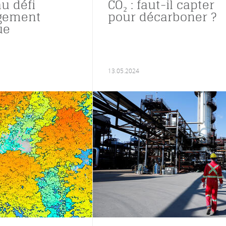
au défi
CO₂ : faut-il capter
gement
pour décarboner ?
ue
13.05.2024