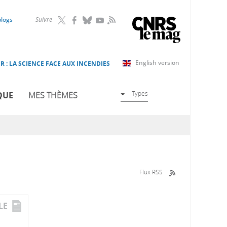
RSS
blogs
Suivre
English version
R : LA SCIENCE FACE AUX INCENDIES
Types
QUE
MES THÈMES
Flux RSS
LE