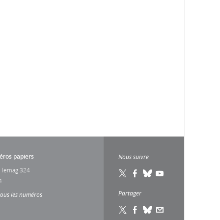
ros papiers
Nous suivre
 lemag 324
4
Partager
tous les numéros