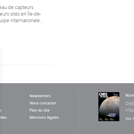
eau de capteurs
eurs sites en Île-de-
ipe internationale...
Numé
Newsletters
Nous contacter
CNRS
n
Plan du site
n°32
lles
Mentions légales
Voir 