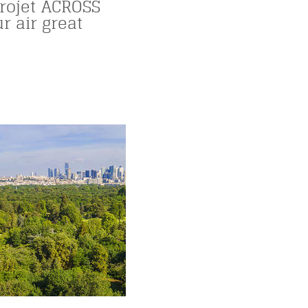
projet ACROSS
r air great