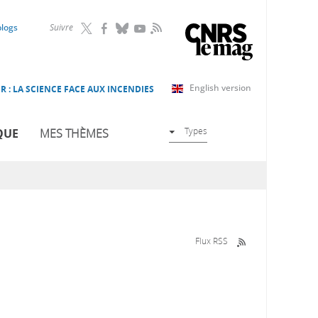
RSS
blogs
Suivre
English version
R : LA SCIENCE FACE AUX INCENDIES
Types
QUE
MES THÈMES
Flux RSS