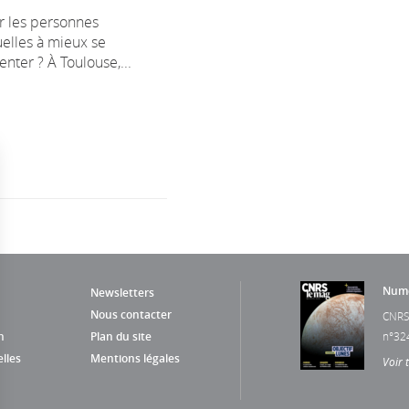
 les personnes
uelles à mieux se
enter ? À Toulouse,...
Numé
Newsletters
Nous contacter
CNRS
n
Plan du site
n°32
lles
Mentions légales
Voir 