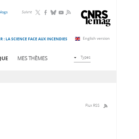
RSS
blogs
Suivre
English version
R : LA SCIENCE FACE AUX INCENDIES
Types
QUE
MES THÈMES
Flux RSS