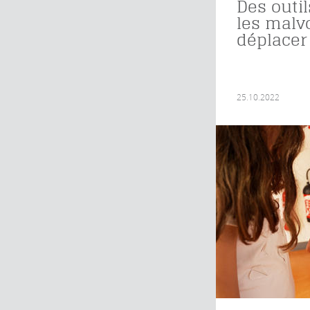
Des outil
les malv
déplacer
25.10.2022