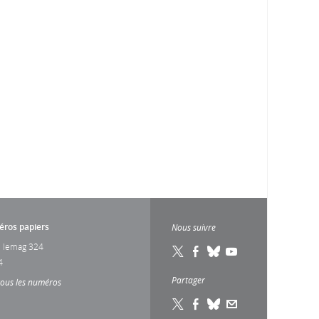
ros papiers
Nous suivre
 lemag 324
4
Partager
tous les numéros