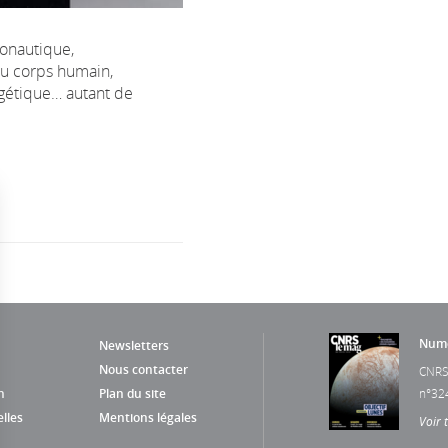
onautique,
u corps humain,
rgétique… autant de
Numé
Newsletters
Nous contacter
CNRS
n
Plan du site
n°32
lles
Mentions légales
Voir 