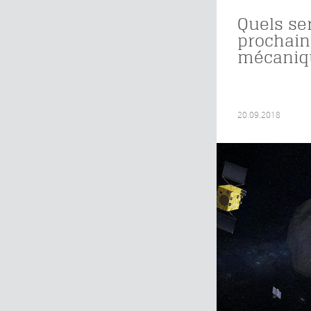
Quels se
prochains
mécaniq
20.09.2018