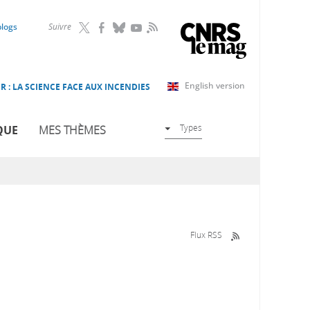
RSS
blogs
Suivre
English version
R : LA SCIENCE FACE AUX INCENDIES
Types
QUE
MES THÈMES
Flux RSS