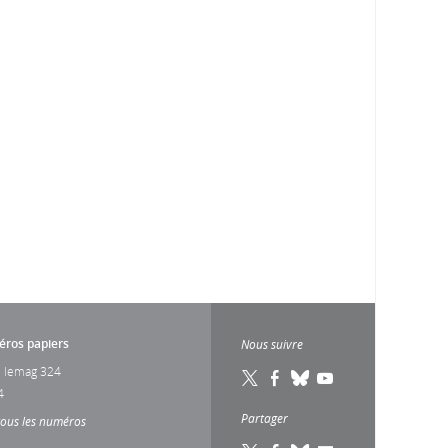
ros papiers
Nous suivre
 lemag 324
4
Partager
tous les numéros