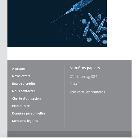
Numéros papiers
À propos
Newsletters
CNRS lemag 324
n°324
Équipe / crédits
Nous contacter
Voir tous les numéros
Charte d'utilisation
Plan du site
Données personnelles
Mentions légales