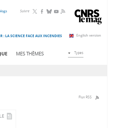
RSS
blogs
Suivre
English version
R : LA SCIENCE FACE AUX INCENDIES
Types
QUE
MES THÈMES
Flux RSS
LE