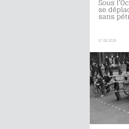
Sous l’O
se dépla
sans pét
01.06.2026