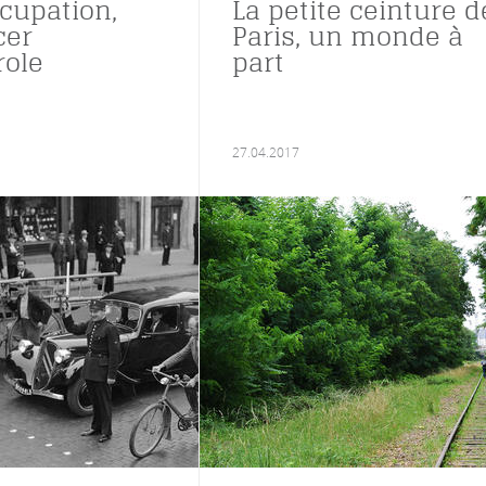
ccupation,
La petite ceinture d
cer
Paris, un monde à
role
part
27.04.2017