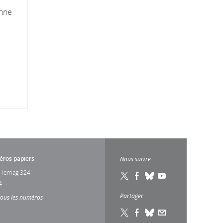
enne
ros papiers
Nous suivre
 lemag 324
4
Partager
tous les numéros