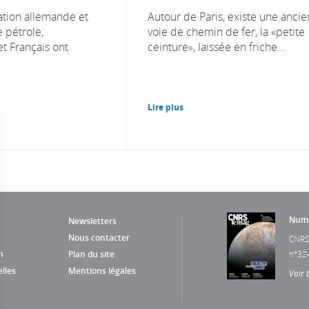
ation allemande et
Autour de Paris, existe une anci
 pétrole,
voie de chemin de fer, la «petite
et Français ont
ceinture», laissée en friche...
Lire plus
Numé
Newsletters
Nous contacter
CNRS
n
Plan du site
n°32
lles
Mentions légales
Voir 