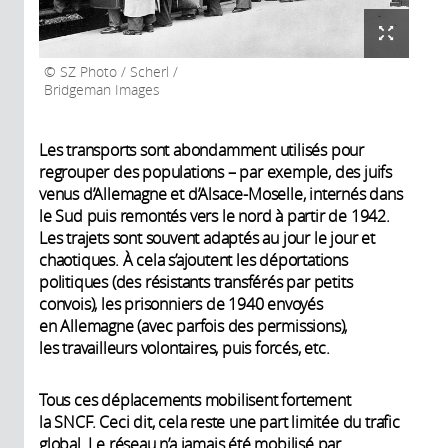
SZ Photo / Scherl /
Bridgeman Images
Les transports sont abondamment utilisés pour
regrouper des populations – par exemple, des juifs
venus d’Allemagne et d’Alsace-Moselle, internés dans
le Sud puis remontés vers le nord à partir de 1942.
Les trajets sont souvent adaptés au jour le jour et
chaotiques. À cela s’ajoutent les déportations
politiques (des résistants transférés par petits
convois), les prisonniers de 1940 envoyés
en Allemagne (avec parfois des permissions),
les travailleurs volontaires, puis forcés, etc.
Tous ces déplacements mobilisent fortement
la SNCF. Ceci dit, cela reste une part limitée du trafic
global. Le réseau n’a jamais été mobilisé par