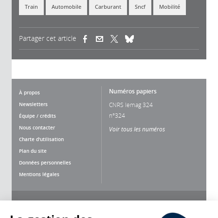
Train
Automobile
Carburant
Sncf
Mobilité
Partager cet article
(link is external)
(link is external)
(link is external)
Numéros papiers
À propos
Newsletters
CNRS lemag 324
n°324
Équipe / crédits
Nous contacter
Voir tous les numéros
Charte d'utilisation
Plan du site
Données personnelles
Mentions légales
Nous suivre
Partager