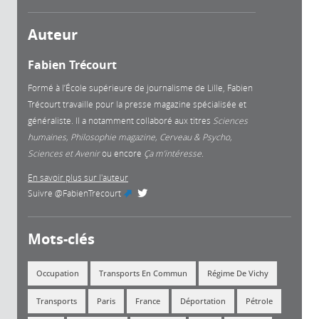
Auteur
Fabien Trécourt
Formé à l’École supérieure de journalisme de Lille, Fabien
Trécourt travaille pour la presse magazine spécialisée et
généraliste. Il a notamment collaboré aux titres
Sciences
humaines, Philosophie magazine, Cerveau & Psycho,
Sciences et Avenir
ou encore
Ça m’intéresse.
En savoir plus sur l'auteur
Suivre
@FabienTrecourt
(link is external)
Mots-clés
Occupation
Transports En Commun
Régime De Vichy
Transports
Paris
France
Déportation
Pétrole