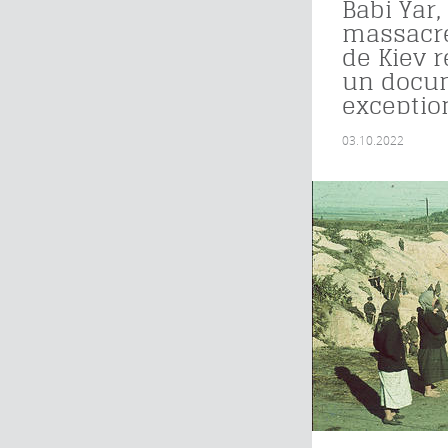
Babi Yar,
massacre
de Kiev 
un docu
exceptio
03.10.2022