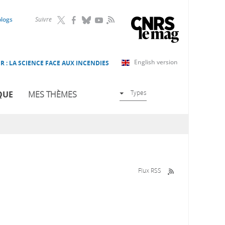
RSS
blogs
Suivre
English version
R : LA SCIENCE FACE AUX INCENDIES
Types
QUE
MES THÈMES
Flux RSS