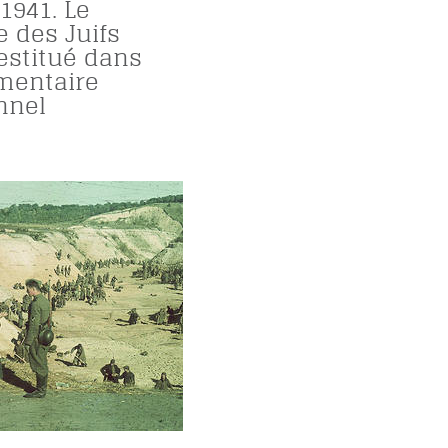
 1941. Le
 des Juifs
restitué dans
mentaire
nnel