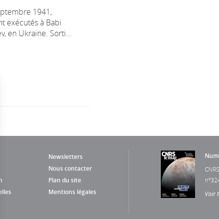
eptembre 1941,
nt exécutés à Babi
v, en Ukraine. Sorti...
Numé
Newsletters
Nous contacter
CNRS
n
Plan du site
n°32
lles
Mentions légales
Voir 