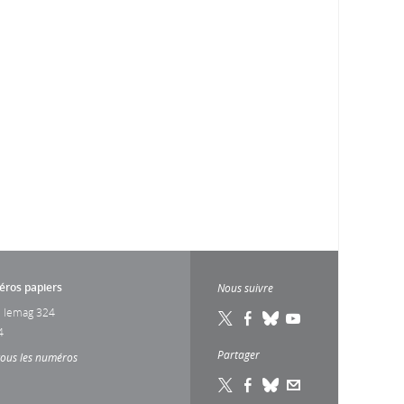
ros papiers
Nous suivre
 lemag 324
4
Partager
tous les numéros