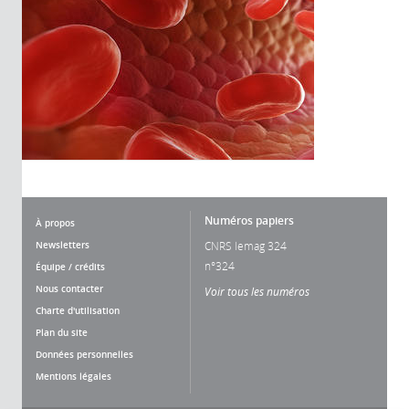
Numéros papiers
À propos
Newsletters
CNRS lemag 324
n°324
Équipe / crédits
Nous contacter
Voir tous les numéros
Charte d'utilisation
Plan du site
Données personnelles
Mentions légales