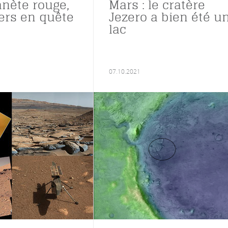
anète rouge,
Mars : le cratère
ers en quête
Jezero a bien été u
lac
07.10.2021