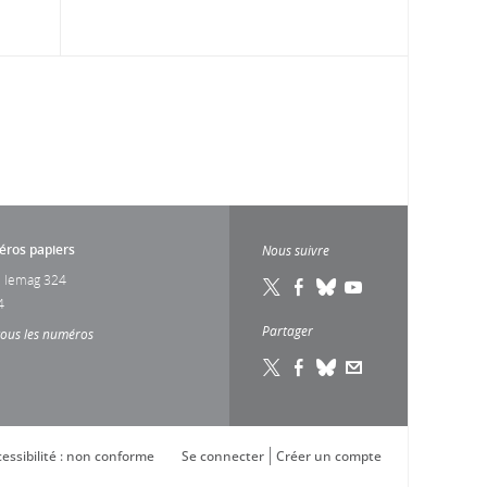
ros papiers
Nous suivre
 lemag 324
4
Partager
tous les numéros
essibilité : non conforme
Se connecter
Créer un compte