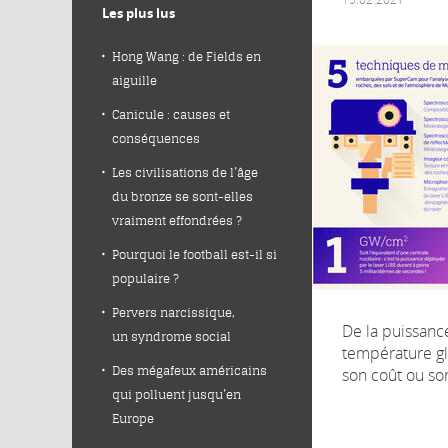
Les plus lus
Hong Wang : de Fields en
aiguille
Canicule : causes et
conséquences
Les civilisations de l’âge
du bronze se sont-elles
vraiment effondrées ?
Pourquoi le football est-il si
populaire ?
Pervers narcissique,
De la puissance
un syndrome social
température gl
Des mégafeux américains
son coût ou son
qui polluent jusqu’en
Europe