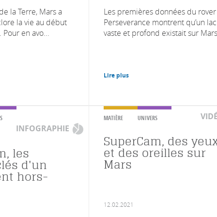
 de la Terre, Mars a
Les premières données du rover
lore la vie au début
Perseverance montrent qu’un lac
. Pour en avo...
vaste et profond existait sur Mars i
Lire plus
VID
S
MATIÈRE
UNIVERS
INFOGRAPHIE
SuperCam, des yeu
et des oreilles sur
, les
Mars
clés d'un
nt hors-
12.02.2021