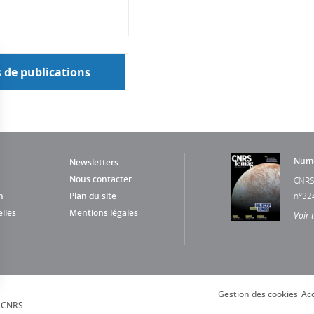
s de publications
Numé
Newsletters
Nous contacter
CNRS
n
Plan du site
n°32
lles
Mentions légales
Voir 
Gestion des cookies
Acc
s Options
, CNRS