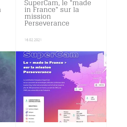
SuperCam, le "made
n
in France" sur la
mission
Perseverance
16.02.2021