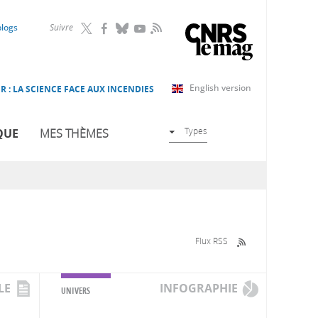
RSS
blogs
Suivre
English version
R : LA SCIENCE FACE AUX INCENDIES
Types
QUE
MES THÈMES
Flux RSS
LE
INFOGRAPHIE
UNIVERS