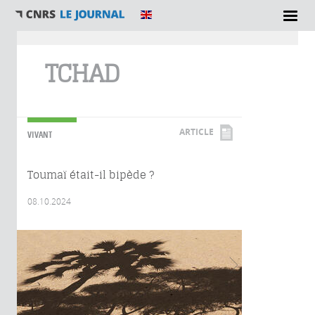
Vous êtes ici
TCHAD
ARTICLE
VIVANT
Toumaï était-il bipède ?
08.10.2024