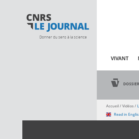
Donner du sens à la science
VIVANT
DOSSIE
Accueil
/
Vidéos
/
L
Vous êtes ici
Read in Engli