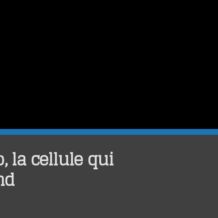
, la cellule qui
nd