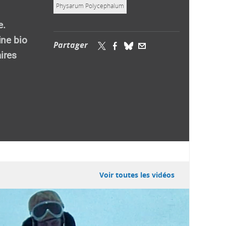
Physarum Polycephalum
e.
ine bio
Partager
ires
Voir toutes les vidéos