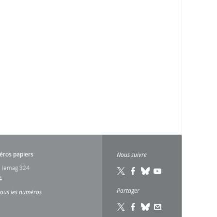
ros papiers
Nous suivre
 lemag 324
4
Partager
tous les numéros