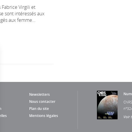
Fabrice Virgili et
se sont intéressés aux
ligés aux femme...
Numé
Newsletters
Nous contacter
CNRS
n
Plan du site
n°32
lles
Mentions légales
Voir 