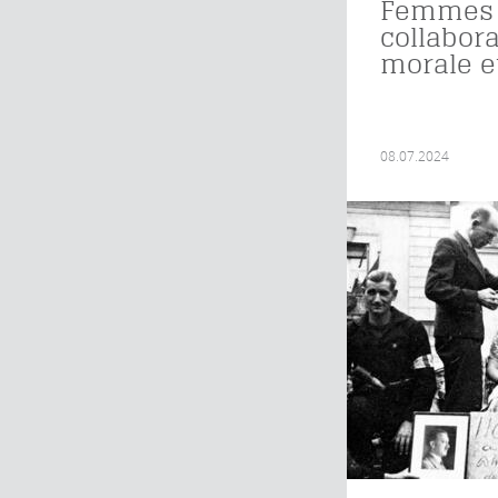
Femmes
collabora
morale e
08.07.2024