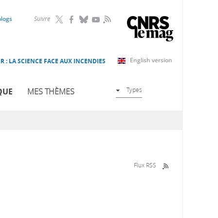
RSS
blogs
Suivre
English version
R : LA SCIENCE FACE AUX INCENDIES
Types
QUE
MES THÈMES
Flux RSS