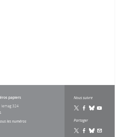
ros papiers
Nous suivre
 lemag 324
4
Partager
tous les numéros