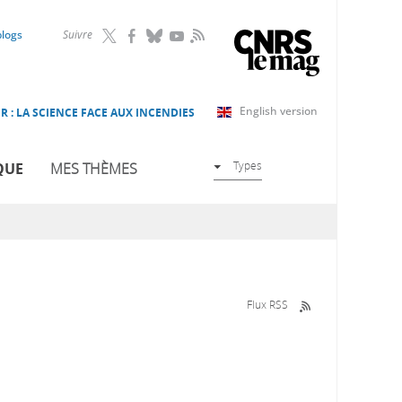
RSS
blogs
Suivre
English version
R : LA SCIENCE FACE AUX INCENDIES
Types
QUE
MES THÈMES
Flux RSS