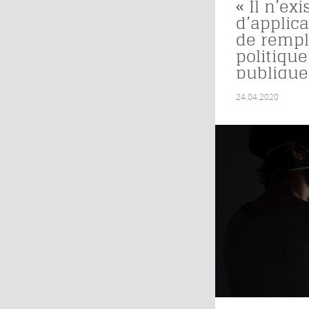
« Il n’ex
d’applic
de rempl
politiqu
publique
24.04.2020