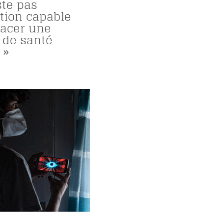
iste pas
ation capable
acer une
e de santé
 »