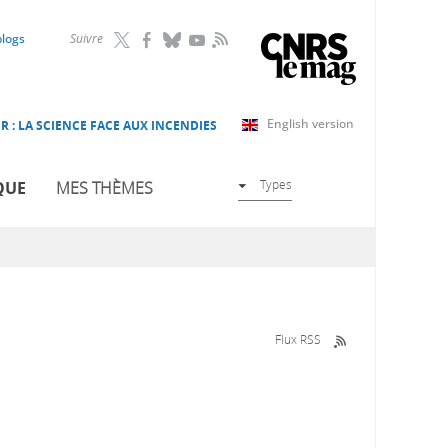
RSS
blogs
Suivre
English version
R : LA SCIENCE FACE AUX INCENDIES
Types
QUE
MES THÈMES
Flux RSS