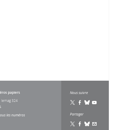
ros papiers
Nous suivre
 lemag 324
4
Partager
tous les numéros