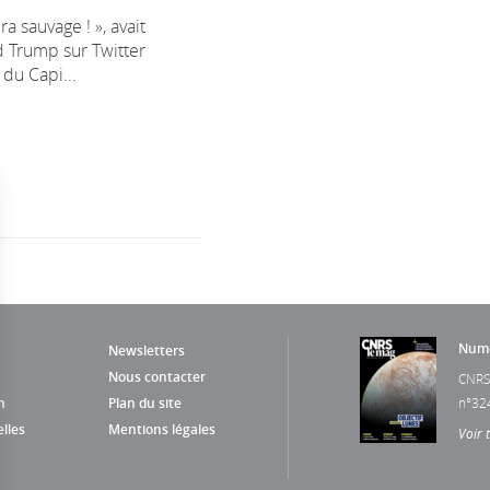
ra sauvage ! », avait
 Trump sur Twitter
 du Capi...
Numé
Newsletters
Nous contacter
CNRS
n
Plan du site
n°32
lles
Mentions légales
Voir 