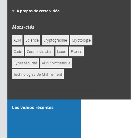
À propos de cette vidéo
Mots-clés
ADN
Science
Cryptographie
Cryptologie
Code
Code Inviolable
Japon
France
Cybersécurité
ADN Synthétique
Technologies De Chiffrement
Les vidéos récentes