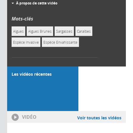
À propos de cette vidéo
Mots-clés
Algues
Algues Brunes
Sargasses
Caraïbes
Espèce Invasive
Espèce Envahissante
Les vidéos récentes
VIDÉO
Voir toutes les vidéos