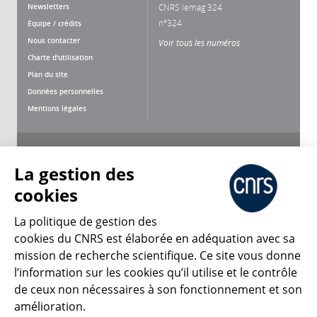
Newsletters
CNRS lemag 324
n°324
Équipe / crédits
Nous contacter
Voir tous les numéros
Charte d'utilisation
Plan du site
Données personnelles
Mentions légales
Nous suivre
Partager
La gestion des
cookies
La politique de gestion des
cookies du CNRS est élaborée en adéquation avec sa
CNRS Le Mag
mission de recherche scientifique. Ce site vous donne
l’information sur les cookies qu’il utilise et le contrôle
de ceux non nécessaires à son fonctionnement et son
© 2026, CNRS
amélioration.