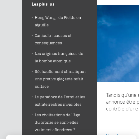
Les plus lus
Hong Wang : de Fields en
aiguille
Canicule : causes et
conséquences
Les origines françaises de
la bombe atomique
Réchauffement climatique :
une preuve glaçante refait
surface
Tandis qu'une
Le paradoxe de Fermi et les
annonce être p
extraterrestres invisibles
contrôle d'une 
Les civilisations de l’âge
du bronze se sont-elles
vraiment effondrées ?
Lire plus