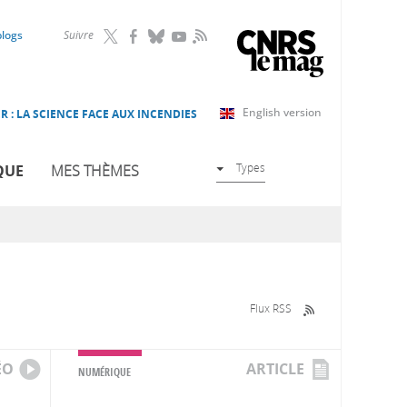
RSS
blogs
Suivre
English version
R : LA SCIENCE FACE AUX INCENDIES
Types
QUE
MES THÈMES
Flux RSS
ÉO
ARTICLE
NUMÉRIQUE