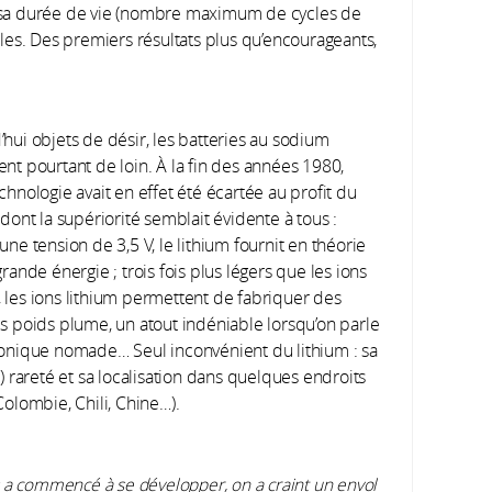
sa durée de vie (nombre maximum de cycles de
les. Des premiers résultats plus qu’encourageants,
’hui objets de désir, les batteries au sodium
ent pourtant de loin. À la fin des années 1980,
chnologie avait en effet été écartée au profit du
 dont la supériorité semblait évidente à tous :
une tension de 3,5 V, le lithium fournit en théorie
grande énergie ; trois fois plus légers que les ions
 les ions lithium permettent de fabriquer des
es poids plume, un atout indéniable lorsqu’on parle
ronique nomade… Seul inconvénient du lithium : sa
e) rareté et sa localisation dans quelques endroits
Colombie, Chili, Chine…).
s a commencé à se développer, on a craint un envol