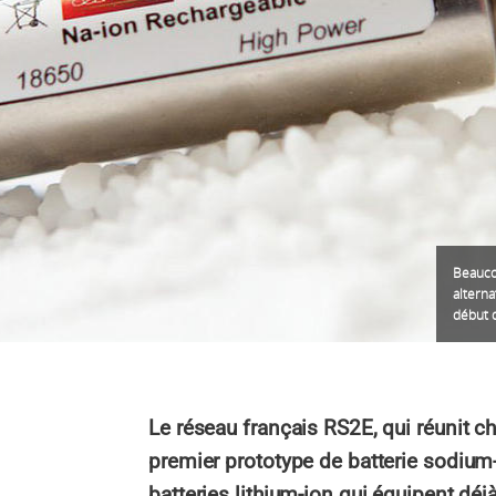
Beauco
alterna
début 
Le réseau français RS2E, qui réunit che
premier prototype de batterie sodium-
batteries lithium-ion qui équipent déj