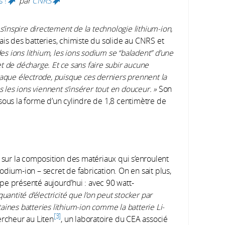
 !
par
CNRS
(link is external)
(link is external)
s’inspire directement de la technologie lithium-ion,
ais des batteries, chimiste du solide au CNRS et
 des ions lithium, les ions sodium se “baladent” d’une
 et de décharge. Et ce sans faire subir aucune
haque électrode, puisque ces derniers prennent la
s les ions viennent s’insérer tout en douceur. »
Son
sous la forme d’un cylindre de 1,8 centimètre de
s sur la composition des matériaux qui s’enroulent
dium-ion – secret de fabrication. On en sait plus,
pe présenté aujourd’hui : avec 90 watt-
quantité d’électricité que l’on peut stocker par
ines batteries lithium-ion comme la batterie Li-
3
rcheur au Liten
, un laboratoire du CEA associé