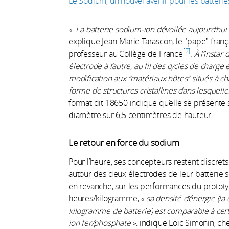
Le Sodium, un nouvel avenir pour les batteries
« La batterie sodium-ion dévoilée aujourd’hui 
explique Jean-Marie Tarascon, le "pape" franç
2
professeur au Collège de France
.
À l’instar
électrode à l’autre, au fil des cycles de charge
modification aux “matériaux hôtes” situés à c
forme de structures cristallines dans lesquelle
format dit 18650 indique qu’elle se présente 
diamètre sur 6,5 centimètres de hauteur.
Le retour en force du sodium
Pour l’heure, ses concepteurs restent discret
autour des deux électrodes de leur batterie so
en revanche, sur les performances du prototy
heures/kilogramme,
« sa densité d’énergie (la 
kilogramme de batterie) est comparable à certa
ion fer/phosphate »,
indique Loïc Simonin, che