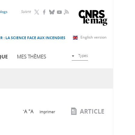
RSS
blogs
Suivre
English version
R : LA SCIENCE FACE AUX INCENDIES
Types
QUE
MES THÈMES
ARTICLE
-
+
A
A
Imprimer