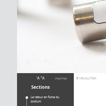
-
+
A
A
V.GUILLY/CEA
Imprimer
Sections
Le retour en force du
sodium