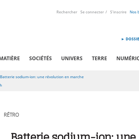
Rechercher
Se connecter
S'inscrire
Nos 
► DOSSIE
MATIÈRE
SOCIÉTÉS
UNIVERS
TERRE
NUMÉRI
Batterie sodium-ion: une révolution en marche
sh
RÉTRO
Batterie sodium-ion: une