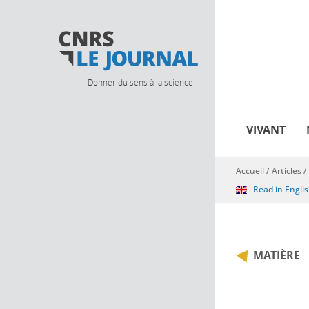
Donner du sens à la science
VIVANT
Accueil
/
Articles
/
Vous êtes ici
Read in Engli
MATIÈRE