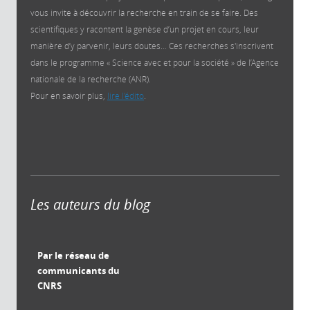
vous invite à découvrir la recherche en train de se faire. Des
scientifiques y racontent la genèse d’un projet en cours, leur
manière d’y parvenir, leurs doutes… Ces recherches s'inscrivent
dans le programme « Science avec et pour la société » de l’Agence
nationale de la recherche (ANR).
Pour en savoir plus,
lire l'édito
.
Les auteurs du blog
Par le réseau de
communicants du
CNRS