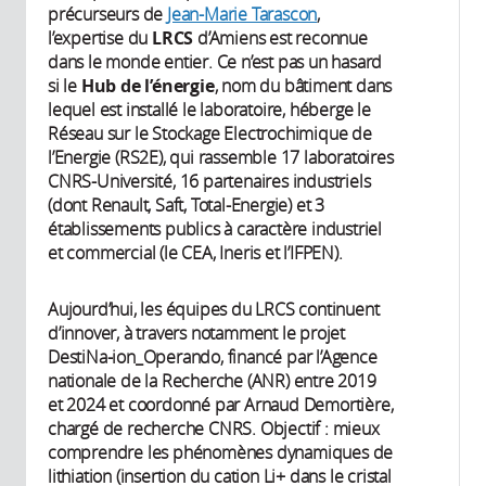
précurseurs de
Jean-Marie Tarascon
,
l’expertise du
LRCS
d’Amiens est reconnue
dans le monde entier. Ce n’est pas un hasard
si le
Hub de l’énergie
, nom du bâtiment dans
lequel est installé le laboratoire, héberge le
Réseau sur le Stockage Electrochimique de
l’Energie (RS2E), qui rassemble 17 laboratoires
CNRS-Université, 16 partenaires industriels
(dont Renault, Saft, Total-Energie) et 3
établissements publics à caractère industriel
et commercial (le CEA, Ineris et l’IFPEN).
Aujourd’hui, les équipes du LRCS continuent
d’innover, à travers notamment le projet
DestiNa-ion_Operando, financé par l’Agence
nationale de la Recherche (ANR) entre 2019
et 2024 et coordonné par Arnaud Demortière,
chargé de recherche CNRS. Objectif : mieux
comprendre les phénomènes dynamiques de
lithiation (insertion du cation Li+ dans le cristal