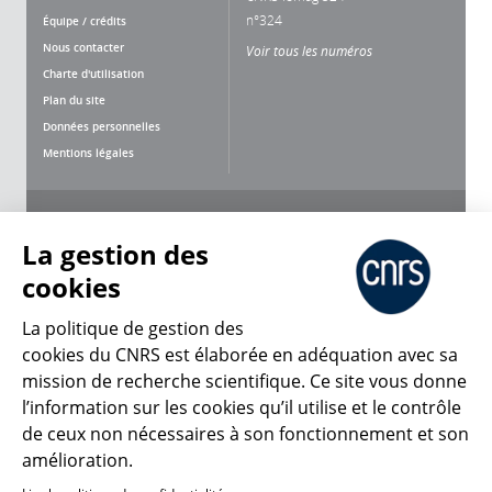
n°324
Équipe / crédits
Nous contacter
Voir tous les numéros
Charte d'utilisation
Plan du site
Données personnelles
Mentions légales
Nous suivre
Partager
La gestion des
cookies
La politique de gestion des
cookies du CNRS est élaborée en adéquation avec sa
mission de recherche scientifique. Ce site vous donne
CNRS Le Mag
l’information sur les cookies qu’il utilise et le contrôle
de ceux non nécessaires à son fonctionnement et son
© 2026, CNRS
amélioration.