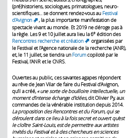
(pré)historiens, sociologues, primatologues, neuro­
scientifiques… se donnent rendez-vous au
Festival
d’Avignon
, la plus importante manifestation de
(link is external)
spectacle vivant au monde. Et 2019 ne déroge pas à
e
la règle. Les 9 et 10 juillet aura lieu la 6
édition des
Rencontres recherche et création
organisées par
(link is
le Festival et l’Agence nationale de la recherche (ANR),
external)
et, le 11 juillet, se tiendra un
Forum
copiloté par le
Festival, l’ANR et le CNRS.
Ouvertes au public, ces savantes agapes répondent
au rêve de Jean Vilar de faire du Festival ­d’Avignon,
qu’il a créé,
« une sorte de bouilloire intellectuelle, un
moment d’intense échange d’idées,
dit Olivier Py, aux
commandes de la vénérable institution depuis 2014.
La proposition des Rencontres et du Forum, qui se
déroulent dans ce lieu à la fois secret et ouvert qu’est
le cloître Saint-Louis, est de permettre aux artistes
invités du Festival et à des chercheurs en sciences