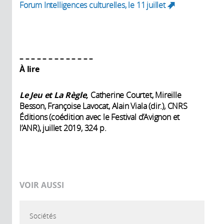
Forum Intelligences culturelles, le 11 juillet
external)
(link is
external)
– ​– ​– ​– ​– ​– ​– ​– ​– ​– ​– ​– ​–
À lire
Le Jeu et La Règle,
Catherine Courtet, Mireille
Besson, Françoise Lavocat, Alain Viala (dir.), CNRS
Éditions (coédition avec le Festival d’Avignon et
l’ANR), juillet 2019, 324 p.
VOIR AUSSI
Sociétés