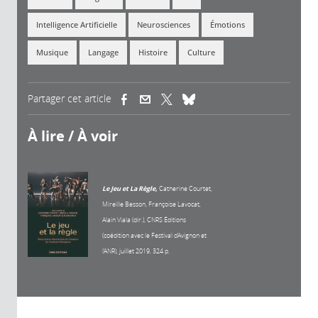
Intelligence Artificielle
Neurosciences
Émotions
Musique
Langage
Histoire
Culture
Partager cet article
(link is external)
(link is external)
(link is external)
À lire / À voir
Le Jeu et La Règle,
Catherine Courtet,
Mireille Besson, Françoise Lavocat,
Alain Viala (dir.), CNRS Éditions
(coédition avec le Festival d’Avignon et
l’ANR), juillet 2019, 324 p.