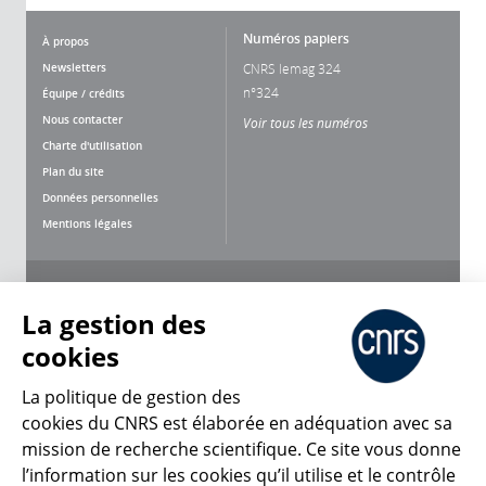
Numéros papiers
À propos
Newsletters
CNRS lemag 324
n°324
Équipe / crédits
Nous contacter
Voir tous les numéros
Charte d'utilisation
Plan du site
Données personnelles
Mentions légales
Nous suivre
Partager
La gestion des
cookies
La politique de gestion des
cookies du CNRS est élaborée en adéquation avec sa
CNRS Le Mag
mission de recherche scientifique. Ce site vous donne
l’information sur les cookies qu’il utilise et le contrôle