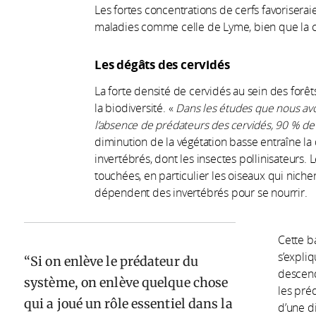
Les fortes concentrations de cerfs favoriserai
maladies comme celle de Lyme, bien que la con
Les dégâts des cervidés
La forte densité de cervidés au sein des forê
la biodiversité. «
Dans les études que nous av
l’absence de prédateurs des cervidés,
90 % de l
diminution de la végétation basse entraîne la
invertébrés, dont les insectes pollinisateur
touchées, en particulier les oiseaux qui nichen
dépendent des invertébrés pour se nourrir.
Cette b
s’expli
Si on enlève le prédateur du
descend
système, on enlève quelque chose
les préd
qui a joué un rôle essentiel dans la
d’une d