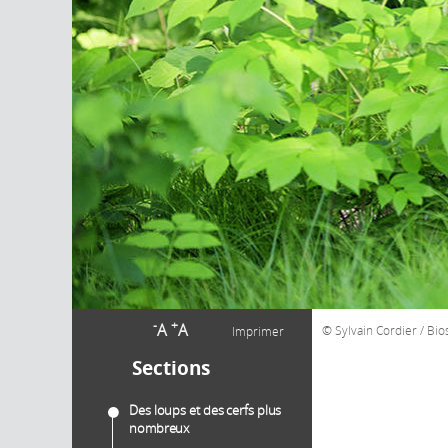
-
+
A
A
Sylvain Cordier / Bi
Imprimer
Sections
Des loups et des cerfs plus
nombreux