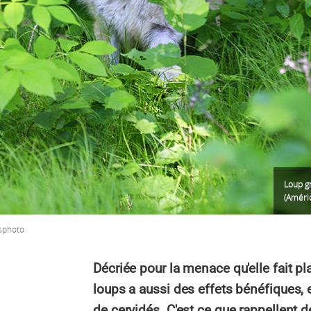
Loup gr
(Améri
osphoto
Décriée pour la menace qu'elle fait pl
loups a aussi des effets bénéfiques, 
de cervidés. C'est ce que rappellent d