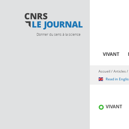
Donner du sens à la science
VIVANT
Accueil
/
Articles
/
Vous êtes ici
Read in Engli
VIVANT