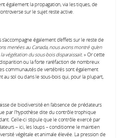
ent également la propagation, via les tiques, de
troverse sur le sujet reste active.
ts s’accompagne également d’effets sur le reste de
ons menées au Canada, nous avons montré qu’
en
a végétation du sous-bois disparaissait.
» Or cette
 disparition ou la forte raréfaction de nombreux
s. Les communautés de vertébrés sont également
t au sol ou dans le sous-bois qui, pour la plupart,
aisse de biodiversité en l’absence de prédateurs
que par l’hypothèse dite du contrôle trophique
ant. Celle-ci stipule que le contrôle exercé par
ateurs – ici, les loups – conditionne le maintien
iversité végétale et animale élevée. La pression de