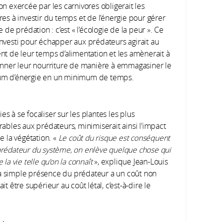
on exercée par les carnivores obligerait les
res à investir du temps et de l’énergie pour gérer
e de prédation : c’est « l’écologie de la peur ». Ce
nvesti pour échapper aux prédateurs agirait au
nt de leur temps d’alimentation et les amènerait à
onner leur nourriture de manière à emmagasiner le
m d’énergie en un minimum de temps.
s à se focaliser sur les plantes les plus
orables aux prédateurs, minimiserait ainsi l’impact
e la végétation. «
Le coût du risque est conséquent
 prédateur du système, on enlève quelque chose qui
 la vie telle qu’on la connaît
», explique Jean-Louis
la simple présence du prédateur a un coût non
it être supérieur au coût létal, c’est-à-dire le