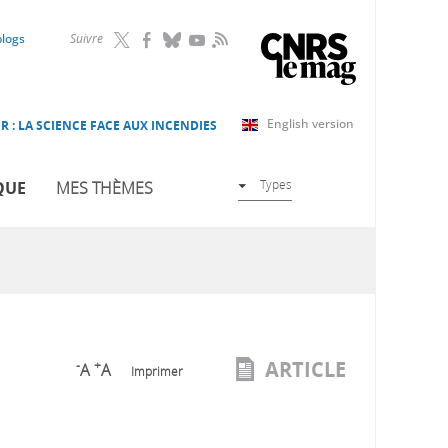
RSS
blogs
Suivre
English version
R : LA SCIENCE FACE AUX INCENDIES
Types
QUE
MES THÈMES
ARTICLE
-
+
A
A
Imprimer