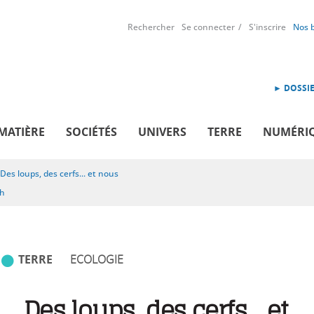
Rechercher
Se connecter
S'inscrire
Nos 
► DOSSIE
MATIÈRE
SOCIÉTÉS
UNIVERS
TERRE
NUMÉRI
Des loups, des cerfs... et nous
sh
TERRE
ECOLOGIE
Des loups, des cerfs... et