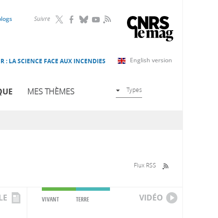
RSS
blogs
Suivre
English version
R : LA SCIENCE FACE AUX INCENDIES
Types
QUE
MES THÈMES
Flux RSS
LE
VIDÉO
VIVANT
TERRE