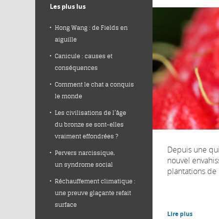
Les plus lus
Hong Wang : de Fields en
aiguille
Canicule : causes et
conséquences
Comment le chat a conquis
le monde
Les civilisations de l’âge
du bronze se sont-elles
vraiment effondrées ?
Depuis une qui
Pervers narcissique,
nouvel envahis
un syndrome social
plantations de p
Réchauffement climatique :
une preuve glaçante refait
surface
Lire plus