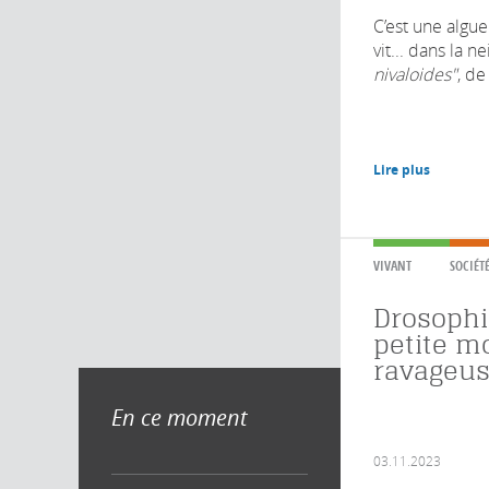
C’est une algu
vit... dans la ne
nivaloides"
, de
Lire plus
VIVANT
SOCIÉT
Drosophil
petite m
ravageus
En ce moment
03.11.2023