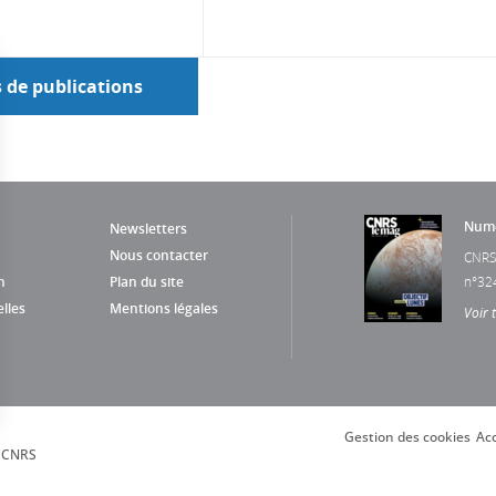
s de publications
Numé
Newsletters
Nous contacter
CNRS
n
Plan du site
n°32
lles
Mentions légales
Voir 
Gestion des cookies
Acc
s Options
, CNRS
ètres de confidentialité, en garantissant la conformité avec le