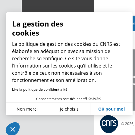
La gestion des
Voir plu
cookies
La politique de gestion des cookies du CNRS est
élaborée en adéquation avec sa mission de
recherche scientifique. Ce site vous donne
À propos
l’information sur les cookies qu’il utilise et le
Équipe / crédits
contrôle de ceux non nécessaires à son
Charte d'utilisatio
fonctionnement et son amélioration.
Données personne
Lire la politique de confidentialité
Consentements certifiés par
Non merci
Je choisis
OK pour moi
Axeptio consent
Plateforme de Gestion du Consentement : Personnalisez vo
© 2026
Notre plateforme vous permet d'adapter et de gérer vos param