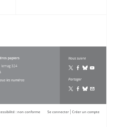
ros papiers
Nous suivre
 lemag 324
4
Partager
tous les numéros
essibilité : non conforme
Se connecter
Créer un compte
s réglementations. Personnalisez vos préférences pour contrôler