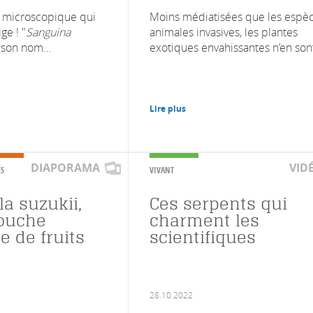
e microscopique qui
Moins médiatisées que les espè
ige ! "
Sanguina
animales invasives, les plantes
 son nom...
exotiques envahissantes n’en sont
Lire plus
DIAPORAMA
VID
ÉS
VIVANT
a suzukii,
Ces serpents qui
ouche
charment les
e de fruits
scientifiques
28.10.2022