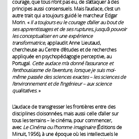
courage, que tous n’ont pas eu, de s’attaquer à des
principes aussi consensuels. Mais l’audace, c’est un
autre trait qui a toujours guidé le marcheur Edgar
Morin. «
Il a toujours eu le courage d’aller au bout de
ses apprentissages et de ses ruptures, jusqu’à pouvoir
les conceptualiser en une expérience
transformatrice
, applaudit Anne Lieutaud,
chercheuse au Centre d’études et de recherches
appliquée en psychopédagogie perceptive, au
Portugal.
Cette audace m’a donné l’assurance et
l’enthousiasme de l’aventure, lorsque je suis moi-
même passée des sciences exactes – les sciences de
l’environnement et de l’ingénieur – aux science
qualitatives
. »
L’audace de transgresser les frontières entre des
disciplines cloisonnées, mais aussi celle d’aller sur
tous les terrains – le cinéma, pour commencer,
avec
Le Cinéma ou l’homme imaginaire
(Éditions de
Minuit, 1956), à une époque où les intellectuels le