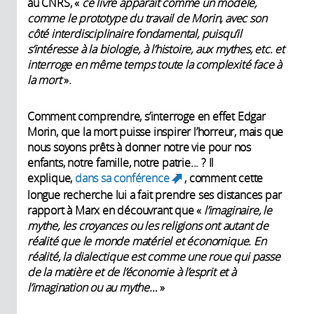
au CNRS, «
ce livre apparaît comme un modèle,
comme le prototype du travail de Morin, avec son
côté interdisciplinaire fondamental, puisqu’il
s’intéresse à la biologie, à l’histoire, aux mythes, etc. et
interroge en même temps toute la complexité face à
la mort
».
Comment comprendre, s’interroge en effet Edgar
Morin, que la mort puisse inspirer l’horreur, mais que
nous soyons prêts à donner notre vie pour nos
enfants, notre famille, notre patrie... ? Il
explique,
dans sa conférence
, comment cette
(link is external)
longue recherche lui a fait prendre ses distances par
rapport à Marx en découvrant que «
l’imaginaire, le
mythe, les croyances ou les religions ont autant de
réalité que le monde matériel et économique. En
réalité, la dialectique est comme une roue qui passe
de la matière et de l’économie à l’esprit et à
l’imagination ou au mythe…
»