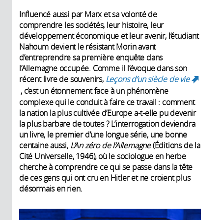
Influencé aussi par Marx et sa volonté de
comprendre les sociétés, leur histoire, leur
développement économique et leur avenir, l’étudiant
Nahoum devient le résistant Morin avant
d’entreprendre sa première enquête dans
l’Allemagne occupée. Comme il l’évoque dans son
récent livre de souvenirs,
Leçons d’un siècle de vie
, c’est un étonnement face à un phénomène
(link is external)
complexe qui le conduit à faire ce travail : comment
la nation la plus cultivée d’Europe a-t-elle pu devenir
la plus barbare de toutes ? L’interrogation deviendra
un livre, le premier d’une longue série, une bonne
centaine aussi,
L’An zéro de l’Allemagne
(Éditions de la
Cité Universelle, 1946)
,
où le sociologue en herbe
cherche à comprendre ce qui se passe dans la tête
de ces gens qui ont cru en Hitler et ne croient plus
désormais en rien.