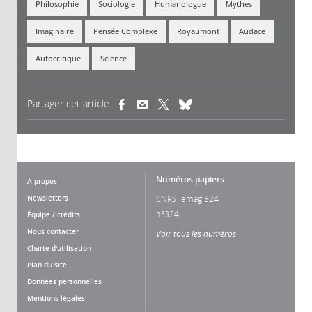
Philosophie
Sociologie
Humanologue
Mythes
Imaginaire
Pensée Complexe
Royaumont
Audace
Autocritique
Science
Partager cet article
(link is external)
(link is external)
(link is external)
Numéros papiers
À propos
Newsletters
CNRS lemag 324
n°324
Équipe / crédits
Nous contacter
Voir tous les numéros
Charte d'utilisation
Plan du site
Données personnelles
Mentions légales