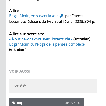
À lire
Edgar Morin, en suivant la voie
, par Francis
(link is external)
Lecompte, éditions de l’Archipel, février 2023, 304 p.
À lire sur notre site
« Nous devons vivre avec l’incertitude »
(entretien)
Edgar Morin ou l’éloge de la pensée complexe
(entretien)
VOIR AUSSI
Sociétés
Blog
20/07/2026