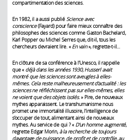
compartimentation des sciences.
En 1982, il a aussi publié
Science avec
conscience
(Fayard) pour faire mieux connaître des
philosophes des sciences comme Gaston Bachelard,
Karl Popper ou Michel Serres que, dit-il, tous les
chercheurs devraient lire. «
En vain
», regrette-t-il…
En clôture de sa conférence à l’Unesco, il rappelle
que «
déjà dans les années 1930, Husserl avait
montré que les sciences sont aveugles à elles-
mêmes. Cela reste malheureusement d’actualité : les
sciences ne réfléchissent pas sur elles-mêmes, elles
ne voient que des objets isolés
. » Pire, de nouveaux
mythes apparaissent. Le transhumanisme nous
promet une immortalité illusoire, l’intelligence de
s’occuper de tout, alimentant ainsi de nouveaux
mythes. Au service de qui ? «
D’un homme augmenté
,
regrette Edgar Morin,
à la recherche de toujours
davantage de puissance, de profit et de contrôle, au