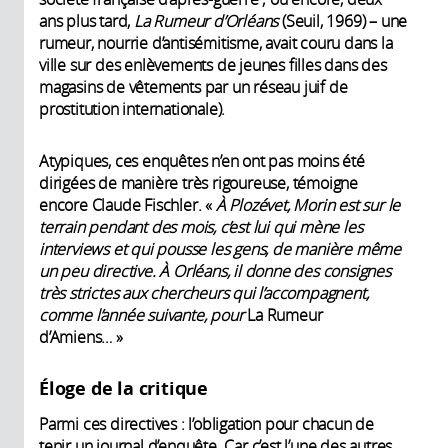
ans plus tard,
La Rumeur d’Orléans
(Seuil, 1969) – une
rumeur, nourrie d’antisémitisme, avait couru dans la
ville sur des enlèvements de jeunes filles dans des
magasins de vêtements par un réseau juif de
prostitution internationale).
Atypiques, ces enquêtes n’en ont pas moins été
dirigées de manière très rigoureuse, témoigne
encore Claude Fischler. «
À Plozévet, Morin est sur le
terrain pendant des mois, c’est lui qui mène les
interviews et qui pousse les gens, de manière même
un peu directive. À Orléans, il donne des consignes
très strictes aux chercheurs qui l’accompagnent,
comme l’année suivante, pour
La Rumeur
d’Amiens… »
Éloge de la critique
Parmi ces directives : l’obligation pour chacun de
tenir un journal d’enquête. Car c’est l’une des autres