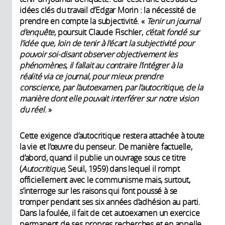
idées clés du travail d’Edgar Morin : la nécessité de
prendre en compte la subjectivité. «
Tenir un journal
d’enquête
, poursuit Claude Fischler,
c’était fondé sur
l’idée que, loin de tenir à l’écart la subjectivité pour
pouvoir soi-disant observer objectivement les
phénomènes, il fallait au contraire l’intégrer à la
réalité via ce journal, pour mieux prendre
conscience, par l’autoexamen, par l’autocritique, de la
manière dont elle pouvait interférer sur notre vision
du réel
. »
Cette exigence d’autocritique restera attachée à toute
la vie et l’œuvre du penseur. De manière factuelle,
d’abord, quand il publie un ouvrage sous ce titre
(
Autocritique,
Seuil, 1959) dans lequel il rompt
officiellement avec le communisme mais, surtout,
s’interroge sur les raisons qui l’ont poussé à se
tromper pendant ses six années d’adhésion au parti.
Dans la foulée, il fait de cet autoexamen un exercice
permanent de ses propres recherches et en appelle