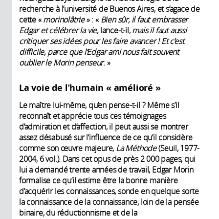
recherche à l’université de Buenos Aires, et s’agace de
cette «
morinolâtrie
» : «
Bien sûr, il faut embrasser
Edgar et célébrer la vie,
lance-t-il,
mais il faut aussi
critiquer ses idées pour les faire avancer ! Et c’est
difficile, parce que l’Edgar ami nous fait souvent
oublier le Morin penseur
. »
La voie de l’humain
«
amélioré »
Le maître lui-même, qu’en pense-t-il ? Même s’il
reconnaît et apprécie tous ces témoignages
d’admiration et d’affection, il peut aussi se montrer
assez désabusé sur l’influence de ce qu’il considère
comme son œuvre majeure,
La Méthode
(Seuil, 1977-
2004, 6 vol.). Dans cet opus de près 2 000 pages, qui
lui a demandé trente années de travail, Edgar Morin
formalise ce qu’il estime être la bonne manière
d’acquérir les connaissances, sonde en quelque sorte
la connaissance de la connaissance, loin de la pensée
binaire, du réductionnisme et de la