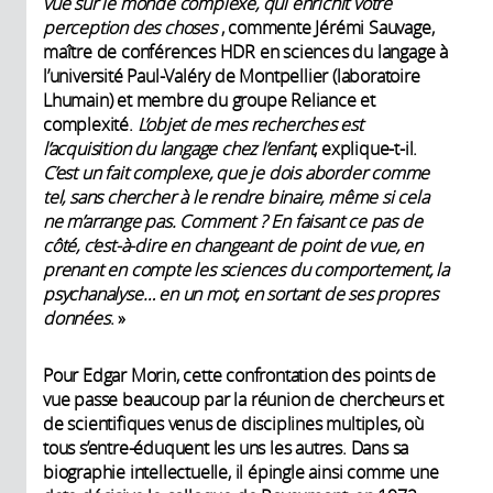
vue sur le monde complexe, qui enrichit votre
perception des choses
, commente Jérémi Sauvage,
maître de conférences HDR en sciences du langage à
l’université Paul-Valéry de Montpellier (laboratoire
Lhumain) et membre du groupe Reliance et
complexité.
L’objet de mes recherches est
l’acquisition du langage chez l’enfant
, explique-t-il.
C’est un fait complexe, que je dois aborder comme
tel, sans chercher à le rendre binaire, même si cela
ne m’arrange pas. Comment ? En faisant ce pas de
côté, c’est-à-dire en changeant de point de vue, en
prenant en compte les sciences du comportement, la
psychanalyse… en un mot, en sortant de ses propres
données
. »
Pour Edgar Morin, cette confrontation des points de
vue passe beaucoup par la réunion de chercheurs et
de scientifiques venus de disciplines multiples, où
tous s’entre-éduquent les uns les autres. Dans sa
biographie intellectuelle, il épingle ainsi comme une