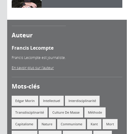
Auteur
Francis Lecompte
Francis Lecompte est journaliste.
En savoir plus sur l'auteur
Mots-clés
Edgar Morin
Intellectuel
Interdisciplinarité
Transdisciplinarité
Culture De Masse
Méthode
Capitalisme
Nature
Communisme
Kant
Mort