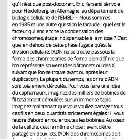
qu’il n’est que post-doctorant, Eric Karsenti s’envole
pour Heidelberg, en Allemagne, au département de
1
biologie cellulaire de l’EMBL
. Nous sommes
en 1985 et une autre question le taraude : quel est le
facteur qui enclenche la condensation des
chromosomes, étape indispensable à la mitose ? C’est
que, en dehors de cette phase fugace qu’est la
division cellulaire, l’ADN ne se trouve pas sous la
forme des chromosomes de forme bien définie que
l’on représente souvent (des bâtonnets ou des X,
suivant que l’on se trouve avant ou après leur
duplication). La plupart du temps, les brins d’ADN
sont totalement déroulés. Pour vous faire une idée
du capharnaüm, imaginez des milliers de bobines de
fil totalement déroulées sur un immense tapis.
Imaginez maintenant que vous vouliez partager tous
ces fils en deux quantités strictement égales : il vous
faudra d’abord enrouler toutes les bobines. Au cœur
de la cellule, c’est la même chose : avant d’être
partagé en deux lots, l’ADN des chromosomes doit