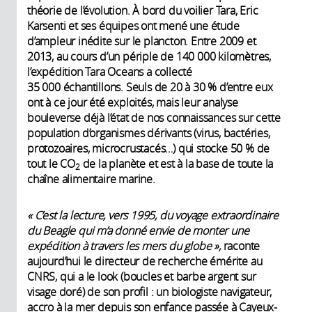
théorie de l’évolution. À bord du voilier Tara, Eric
Karsenti et ses équipes ont mené une étude
d’ampleur inédite sur le plancton. Entre 2009 et
2013, au cours d’un périple de 140 000 kilomètres,
l’expédition Tara Oceans a collecté
35 000 échantillons. Seuls de 20 à 30 % d’entre eux
ont à ce jour été exploités, mais leur analyse
bouleverse déjà l’état de nos connaissances sur cette
population d’organismes dérivants (virus, bactéries,
protozoaires, microcrustacés…) qui stocke 50 % de
tout le CO
de la planète et est à la base de toute la
2
chaîne alimentaire marine.
« C’est la lecture, vers 1995, du voyage extraordinaire
du Beagle qui m’a donné envie de monter une
expédition à travers les mers du globe »,
raconte
aujourd’hui le directeur de recherche émérite au
CNRS, qui a le look (boucles et barbe argent sur
visage doré) de son profil : un biologiste navigateur,
accro à la mer depuis son enfance passée à Cayeux-