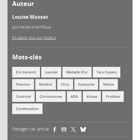
Auteur
Louise Mussat
Journaliste scientifique
En savoir plus sur l'auteur
Mots-clés
Eric Karsenti
Lauréat
Médaille D’or
Tara Oceans
Plancton
Bactérie
Virus
Eucaryote
Mitose
Centriole
Chromosome
ADN
Kinase
Protéine
Condensation
Partager cet article
(link is external)
(link is external)
(link is external)