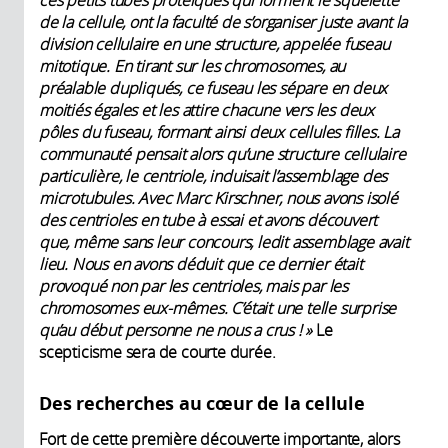
ces petits tubes protéiques qui forment le squelette
de la cellule, ont la faculté de s’organiser juste avant la
division cellulaire en une structure, appelée fuseau
mitotique. En tirant sur les chromosomes, au
préalable dupliqués, ce fuseau les sépare en deux
moitiés égales et les attire chacune vers les deux
pôles du fuseau, formant ainsi deux cellules filles. La
communauté pensait alors qu’une structure cellulaire
particulière, le centriole, induisait l’assemblage des
microtubules. Avec Marc Kirschner, nous avons isolé
des centrioles en tube à essai et avons découvert
que, même sans leur concours, ledit assemblage avait
lieu. Nous en avons déduit que ce dernier était
provoqué non par les centrioles, mais par les
chromosomes eux-mêmes. C’était une telle surprise
qu’au début personne ne nous a crus ! »
Le
scepticisme sera de courte durée.
Des recherches au cœur de la cellule
Fort de cette première découverte importante, alors