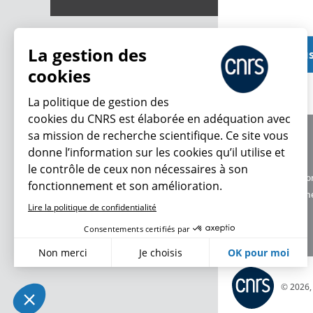
La gestion des
Voir plu
cookies
La politique de gestion des
cookies du CNRS est élaborée en adéquation avec
sa mission de recherche scientifique. Ce site vous
À propos
donne l’information sur les cookies qu’il utilise et
Équipe / crédits
le contrôle de ceux non nécessaires à son
Charte d'utilisatio
fonctionnement et son amélioration.
Données personne
Lire la politique de confidentialité
Consentements certifiés par
Non merci
Je choisis
OK pour moi
Axeptio consent
Plateforme de Gestion du Consentement : Personnalisez vo
© 2026
Notre plateforme vous permet d'adapter et de gérer vos param