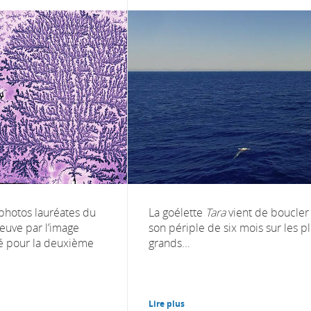
photos lauréates du
La goélette
Tara
vient de boucler
euve par l’image
son périple de six mois sur les p
é pour la deuxième
grands...
Lire plus