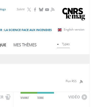
RSS
blogs
Suivre
English version
R : LA SCIENCE FACE AUX INCENDIES
Types
QUE
MES THÈMES
Flux RSS
ER
VIDÉO
VIVANT
TERRE