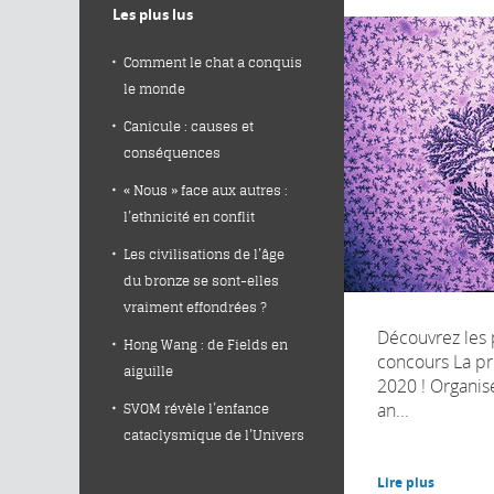
Les plus lus
Comment le chat a conquis
le monde
Canicule : causes et
conséquences
« Nous » face aux autres :
l’ethnicité en conflit
Les civilisations de l’âge
du bronze se sont-elles
vraiment effondrées ?
Découvrez les 
Hong Wang : de Fields en
concours La pr
aiguille
2020 ! Organis
an...
SVOM révèle l’enfance
cataclysmique de l’Univers
Lire plus