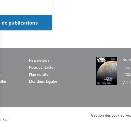
s de publications
Numé
Newsletters
Nous contacter
CNRS
n
Plan du site
n°32
lles
Mentions légales
Voir 
Gestion des cookies
Acc
s Options
, CNRS
ètres de confidentialité, en garantissant la conformité avec le