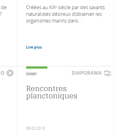
? de
Créées au XIXᵉ siècle par des savants
?
naturalistes désireux d’observer les
organismes marins dans...
Lire plus
ÉO
DIAPORAMA
VIVANT
Rencontres
planctoniques
09.03.2016