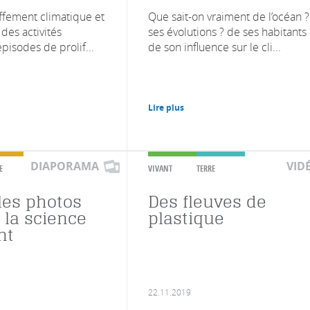
ffement climatique et
Que sait-on vraiment de l’océan 
n des activités
ses évolutions ? de ses habitants 
pisodes de prolif...
de son influence sur le cli...
Lire plus
DIAPORAMA
VID
E
VIVANT
TERRE
lles photos
Des fleuves de
 la science
plastique
nt
22.11.2019