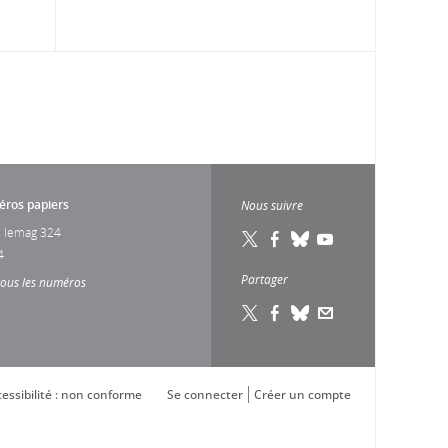
ros papiers
Nous suivre
 lemag 324
4
Partager
tous les numéros
essibilité : non conforme
Se connecter
Créer un compte
s réglementations. Personnalisez vos préférences pour contrôler