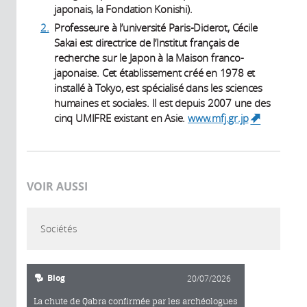
japonais, la Fondation Konishi).
2.
Professeure à l’université Paris-Diderot, Cécile
Sakai est directrice de l’Institut français de
recherche sur le Japon à la Maison franco-
japonaise. Cet établissement créé en 1978 et
installé à Tokyo, est spécialisé dans les sciences
humaines et sociales. Il est depuis 2007 une des
cinq UMIFRE existant en Asie.
www.mfj.gr.jp
(link is
external)
VOIR AUSSI
Sociétés
Blog
20/07/2026
La chute de Qabra confirmée par les archéologues