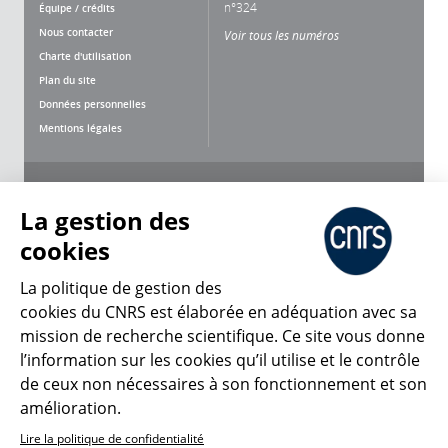
n°324
Équipe / crédits
Nous contacter
Voir tous les numéros
Charte d'utilisation
Plan du site
Données personnelles
Mentions légales
Nous suivre
Partager
La gestion des
cookies
La politique de gestion des
cookies du CNRS est élaborée en adéquation avec sa
CNRS Le Mag
mission de recherche scientifique. Ce site vous donne
l’information sur les cookies qu’il utilise et le contrôle
de ceux non nécessaires à son fonctionnement et son
© 2026, CNRS
amélioration.
Lire la politique de confidentialité