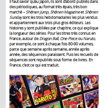
Il faut savoir qu’au Japon, ils sont d’abord publiés dans
des périodiques, au format très épais, très bon
marché –
Sh
ōnen Jump
,
Sh
ōnen Magazine
et
Sh
ōnen
Sunday
sont les trois hebdomadaires les plus vendus
et appartiennent aux trois plus gros éditeurs. Les
histoires y sont publiées par chapitre, ce qui explique
la longueur des séries. Pour les titres très connus en
France, autour de
Dragon Ball
,
One Piece
ou
Naruto
,
par exemple, ce sont à chaque fois 80-90 volumes,
parce que semaine après semaine, année après
année, des séquences paraissent. Puis les recueils de
séquences sont republiés sous forme de livres. En
France, c’est ce qui est traduit.