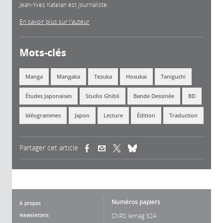
Jean-Yves Katelan est journaliste.
En savoir plus sur l'auteur
Mots-clés
Manga
Mangaka
Tezuka
Hosukai
Taniguchi
Études Japonaises
Studio Ghibli
Bande Dessinée
BD
Idéogrammes
Japon
Lecture
Édition
Traduction
Partager cet article
(link is external)
(link is external)
(link is external)
Numéros papiers
À propos
Newsletters
CNRS lemag 324