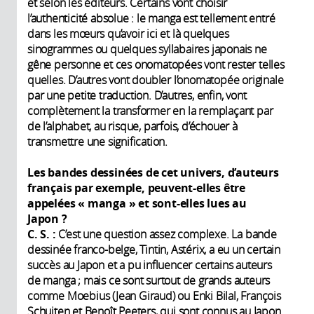
et selon les éditeurs. Certains vont choisir
l’authenticité absolue : le manga est tellement entré
dans les mœurs qu’avoir ici et là quelques
sinogrammes ou quelques syllabaires japonais ne
gêne personne et ces onomatopées vont rester telles
quelles. D’autres vont doubler l’onomatopée originale
par une petite traduction. D’autres, enfin, vont
complètement la transformer en la remplaçant par
de l’alphabet, au risque, parfois, d’échouer à
transmettre une signification.
Les bandes dessinées de cet univers, d’auteurs
français par exemple, peuvent-elles être
appelées « manga » et sont-elles lues au
Japon ?
C. S. :
C’est une question assez complexe. La bande
dessinée franco-belge, Tintin, Astérix, a eu un certain
succès au Japon et a pu influencer certains auteurs
de manga ; mais ce sont surtout de grands auteurs
comme Moebius (Jean Giraud) ou Enki Bilal, François
Schuiten et Benoît Peeters, qui sont connus au Japon.