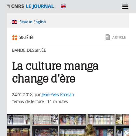
SECTIONS
Vous êtes ici
Read in English
SOCIÉTÉS
ARTICLE
BANDE DESSINÉE
La culture manga
change d’ère
24.01.2018
, par
Jean-Yves Katelan
Temps de lecture : 11 minutes