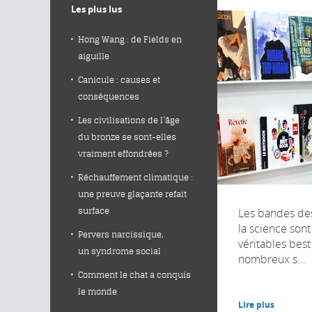
Les plus lus
Hong Wang : de Fields en
aiguille
Canicule : causes et
conséquences
Les civilisations de l’âge
du bronze se sont-elles
vraiment effondrées ?
Réchauffement climatique :
une preuve glaçante refait
Les bandes de
surface
la science son
Pervers narcissique,
véritables best
un syndrome social
nombreux s...
Comment le chat a conquis
le monde
Lire plus