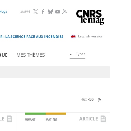
RSS
blogs
Suivre
English version
R : LA SCIENCE FACE AUX INCENDIES
Types
QUE
MES THÈMES
Flux RSS
LE
ARTICLE
VIVANT
MATIÈRE