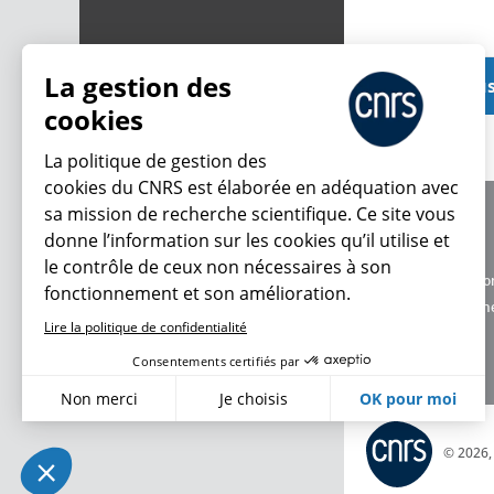
La gestion des
Voir plu
cookies
La politique de gestion des
cookies du CNRS est élaborée en adéquation avec
sa mission de recherche scientifique. Ce site vous
À propos
donne l’information sur les cookies qu’il utilise et
Équipe / crédits
le contrôle de ceux non nécessaires à son
Charte d'utilisatio
fonctionnement et son amélioration.
Données personne
Lire la politique de confidentialité
Consentements certifiés par
Non merci
Je choisis
OK pour moi
Axeptio consent
Plateforme de Gestion du Consentement : Personnalisez vo
© 2026
Notre plateforme vous permet d'adapter et de gérer vos param