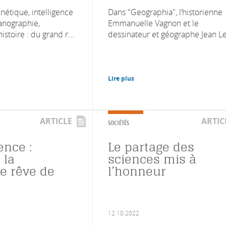
nétique, intelligence
Dans "Geographia", l’historienne
éanographie,
Emmanuelle Vagnon et le
istoire : du grand r...
dessinateur et géographe Jean Lev
Lire plus
ARTICLE
ARTIC
SOCIÉTÉS
ence :
Le partage des
 la
sciences mis à
e rêve de
l’honneur
12.10.2022