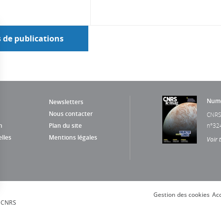
s de publications
Numé
Newsletters
Nous contacter
CNRS
n
Plan du site
n°32
lles
Mentions légales
Voir 
Gestion des cookies
Acc
s Options
, CNRS
ètres de confidentialité, en garantissant la conformité avec le