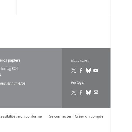
ros papiers
Nous suivre
 lemag 324
4
Partager
tous les numéros
essibilité : non conforme
Se connecter
Créer un compte
s réglementations. Personnalisez vos préférences pour contrôler