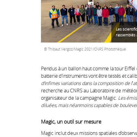
Les scientif
rassemblés a
Thibaut Vergoz/Magic 2021/CNRS Photothèque
Pendus à un ballon haut comme la tour Eiffel
batterie d’instruments vont être testés et cali
d’infimes variations dans la composition de l
'
a
recherche au CNRS au Laboratoire de météo
organisateur de la campagne Magic.
Les émiss
diluées, mais néanmoins capables de boulevers
Magic, un outil sur mesure
Magic inclut deux missions spatiales d’observa