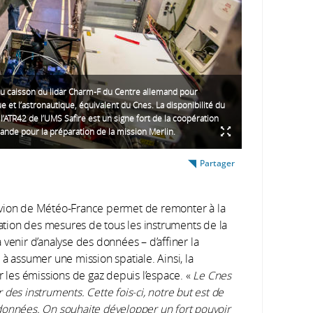
u caisson du lidar Charm-F du Centre allemand pour
e et l’astronautique, équivalent du Cnes. La disponibilité du
l’ATR42 de l’UMS Safire est un signe fort de la coopération
ande pour la préparation de la mission Merlin.
Partager
avion de Météo-France permet de remonter à la
tion des mesures de tous les instruments de la
venir d’analyse des données – d’affiner la
à assumer une mission spatiale. Ainsi, la
r les émissions de gaz depuis l’espace. «
Le Cnes
des instruments. Cette fois-ci, notre but est de
données. On souhaite développer un fort pouvoir