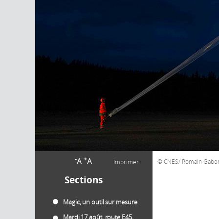
-
+
A
A
CNES/ Romain Gabor
Imprimer
Sections
Magic, un outil sur mesure
Mardi 17 août, route E45,