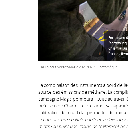
Fermeture d
l’aéronautiqu
Charm-F sur 
franco-allem
Thibaut Vergoz/Magic 2021/CNRS Photothèque
La combinaison des instruments à bord de l’
source des émissions de méthane. La compila
campagne Magic permettra – suite au travail à 
précision de Charm-F et d’estimer sa capacité 
calibration du futur lidar permettra de traque
est une agence spatiale habituée à développer 
mettre au point une chaîne de traitement de 