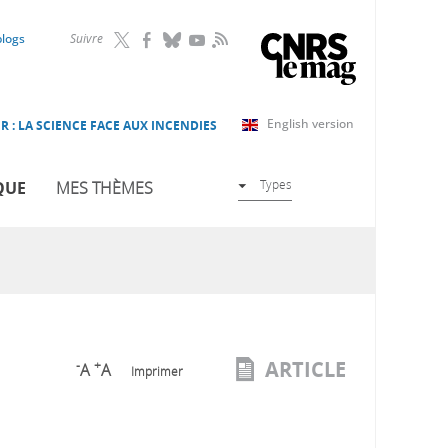
RSS
blogs
Suivre
English version
R : LA SCIENCE FACE AUX INCENDIES
Types
QUE
MES THÈMES
ARTICLE
-
+
A
A
Imprimer