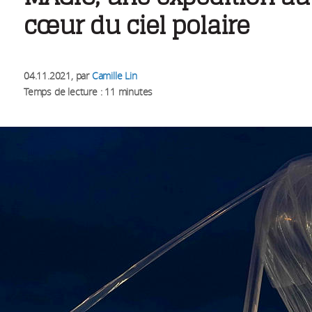
cœur du ciel polaire
04.11.2021
, par
Camille Lin
Temps de lecture : 11 minutes