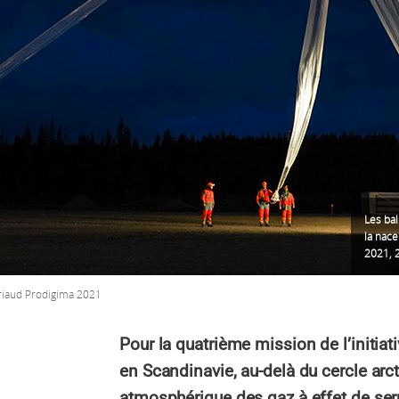
Les bal
la nac
2021, 
iaud Prodigima 2021
Pour la quatrième mission de l’initiat
en Scandinavie, au-delà du cercle arcti
atmosphérique des gaz à effet de ser