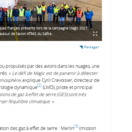
iques français présents lors de la campagne Magic 2021,
utour de l’avion ATR42 du Safire.
Partager
 ou propulsés par des avions dans les nuages, une
brés. «
Le défi de Magic est de parvenir à détecter
tmosphère
, explique Cyril Crevoisier, directeur de
2
rologie dynamique
(LMD), pilote et principal
ions de gaz à effet de serre (GES) sont très
er l’équilibre climatique
. »
3
tion des gaz à effet de serre : Merlin
(mission