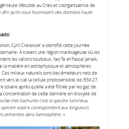
ingénieure d’études au Cnes et coorganisatrice de
s afin qu’ils nous fournissent des données haute
sadsi
éunion, Cyril Crevoisier a identifié cette journée
semaine. À travers une région marécageuse où les
dent les vallons tourbeux, Yao Te et Pascal Jersek,
e la matière en astrophysique et atmosphères
7. Ces milieux naturels sont des émetteurs nets de
t vers le ciel la cellule photosensible de l’EM-27.
 solaire après qu’elle a été filtrée par les gaz de
la concentration de cette dernière en dioxyde de
ourbe très hachurée c
’
est le spectre lumineux
,
 spectre solaire correspondent aux longueurs
es présentes dans l
’
atmosphère.
»