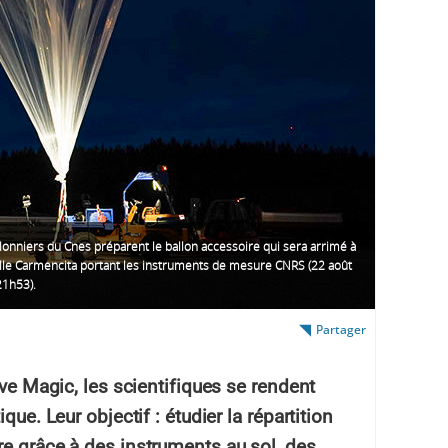
lonniers du Cnes préparent le ballon accessoire qui sera arrimé à
elle Carmencita portant les instruments de mesure CNRS (22 août
21h53).
Partager
ive Magic, les scientifiques se rendent
que. Leur objectif : étudier la répartition
re grâce à des instruments au sol, des