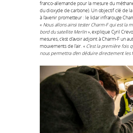
franco-allemande pour la mesure du méthane)
du dioxyde de carbone). Un objectif clé de la
à l’avenir prometteur : le lidar infrarouge Ch
«
Nous allons ainsi tester Charm-F qui est la m
bord du satellite Merlin
», explique Cyril Crevo
mesures, c’est d’avoir adjoint à Charm-F un autr
mouvements de l’air. «
C’est la première fois
nous permettra d’en déduire directement les 