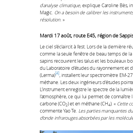
d
’
analyse climatique
, explique Caroline Bès, 
Magic.
On a besoin de calibrer les instrument
résolution
. »
Mardi 17 août, route E45, région de Sappi
Le ciel s’éclaircit à l’est. Lors de la dernière r
comme la seule fenêtre de beau temps de la 
sapins recouvrent les talus et les bouleaux bor
du Laboratoire d’études du rayonnement et d
4
(Lerma)
, installent leur spectromètre EM-2
méthane. Les deux ingénieurs d’études pointen
L’instrument enregistre le spectre de la lumière
l’atmosphère, ce qui lui permet de connaître 
carbone (CO
) et en méthane (CH
). «
Cette c
2
4
commente Yao Te.
Les parties manquantes du
d’onde infrarouges absorbées par les molécul