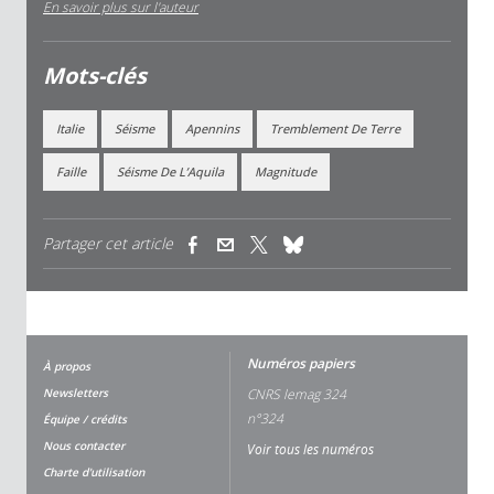
En savoir plus sur l'auteur
Mots-clés
Italie
Séisme
Apennins
Tremblement De Terre
Faille
Séisme De L’Aquila
Magnitude
Partager cet article
(link is external)
(link is external)
(link is external)
Numéros papiers
À propos
Newsletters
CNRS lemag 324
n°324
Équipe / crédits
Nous contacter
Voir tous les numéros
Charte d'utilisation