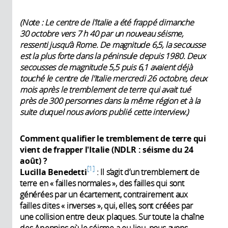
(Note : Le centre de l'Italie a été frappé dimanche
30 octobre vers 7 h 40 par un nouveau séisme,
ressenti jusqu’à Rome. De magnitude 6,5, la secousse
est la plus forte dans la péninsule depuis 1980. Deux
secousses de magnitude 5,5 puis 6,1 avaient déjà
touché le centre de l'Italie mercredi 26 octobre, deux
mois après le tremblement de terre qui avait tué
près de 300 personnes dans la même région et à la
suite duquel nous avions publié cette interview.)
Comment qualifier le tremblement de terre qui
vient de frapper l'Italie (NDLR : séisme du 24
août) ?
1
Lucilla Benedetti
: Il s’agit d’un tremblement de
terre en « failles normales », des failles qui sont
générées par un écartement, contrairement aux
failles dites « inverses », qui, elles, sont créées par
une collision entre deux plaques. Sur toute la chaîne
des Apennins où le séisme a eu lieu, nous avons