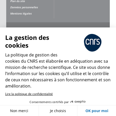
Plan du site
Données personnelles
Mentions légales
Nous suivre
Partager
La gestion des
cookies
La politique de gestion des
cookies du CNRS est élaborée en adéquation avec sa
mission de recherche scientifique. Ce site vous donne
CNRS Le Mag
l’information sur les cookies qu’il utilise et le contrôle
de ceux non nécessaires à son fonctionnement et son
© 2026, CNRS
amélioration.
Lire la politique de confidentialité
Créer un compte
Se connecter
Accessibilité : non conforme
Consentements certifiés par
Gestion des cookies
Non merci
Je choisis
OK pour moi