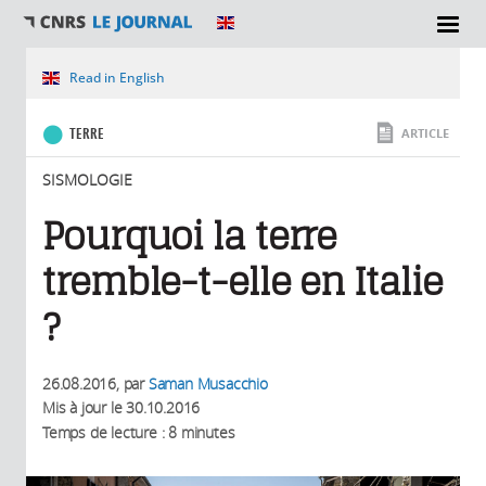
SECTIONS
Vous êtes ici
Read in English
TERRE
ARTICLE
SISMOLOGIE
Pourquoi la terre
tremble-t-elle en Italie
?
26.08.2016
, par
Saman Musacchio
Mis à jour le
30.10.2016
Temps de lecture : 8 minutes