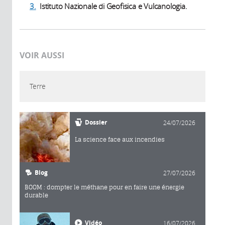
3.
Istituto Nazionale di Geofisica e Vulcanologia.
VOIR AUSSI
Terre
Dossier
24/07/2026
La science face aux incendies
Blog
27/07/2026
BOOM : dompter le méthane pour en faire une énergie
durable
Vidéo
16/07/2026