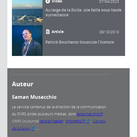
Vidéo
07/04/2023
Au large de la Sicile, une faille sous haute
surveillance
Article
09/10/2018
Patrick Boucheron bouscule l’histoire
Auteur
Saman Musacchio
Le service contenus de la direction de la communication
du CNRS pilote plusieurs médias, dont
lejournal.cnrs.fr
,
CNRS Le Journal
version papier
,
cnrsnews.fr
,
Carnets
(link is
de science
,...
external)
(link is external)