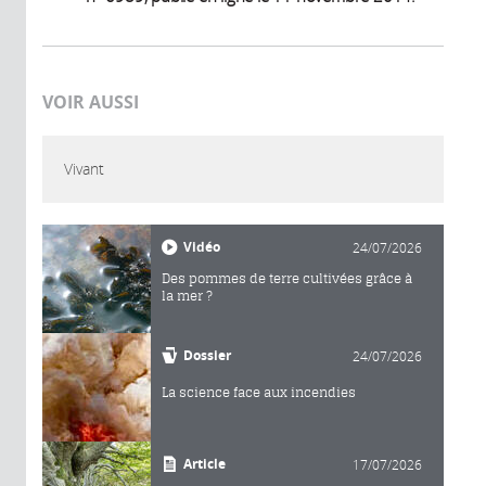
VOIR AUSSI
Vivant
Vidéo
24/07/2026
Des pommes de terre cultivées grâce à
la mer ?
Dossier
24/07/2026
La science face aux incendies
Article
17/07/2026