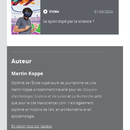
Vidéo
01/03/2024
Le sport dopé par la science ?
Auteur
Martin Koppe
Diplômé de l’École supérieure de journalisme de Lille,
Martin Koppe a notamment travaillé pour les
Dossiers
d’archéologie, Science et Vie Junior
et
La
Recherche,
ainsi
que pour le site Maxisciences.com. Il est également
diplômé en histoire de l’art, en archéométrie et en
épistémologie.
En savoir plus sur l'auteur