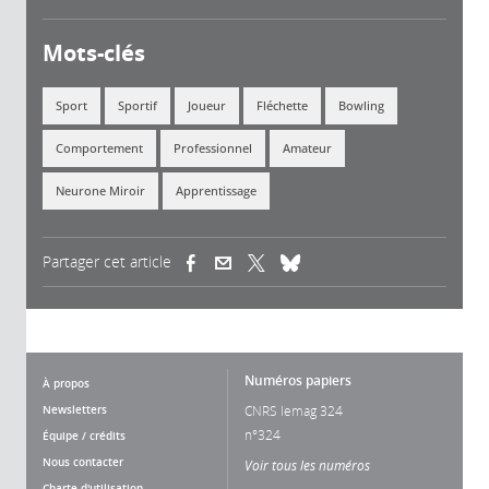
Mots-clés
Sport
Sportif
Joueur
Fléchette
Bowling
Comportement
Professionnel
Amateur
Neurone Miroir
Apprentissage
Partager cet article
(link is external)
(link is external)
(link is external)
Numéros papiers
À propos
Newsletters
CNRS lemag 324
n°324
Équipe / crédits
Nous contacter
Voir tous les numéros
Charte d'utilisation