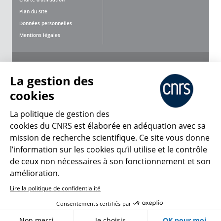
Plan du site
Données personnelles
Mentions légales
Nous suivre
Partager
La gestion des
cookies
La politique de gestion des
cookies du CNRS est élaborée en adéquation avec sa
mission de recherche scientifique. Ce site vous donne
CNRS Le Mag
l’information sur les cookies qu’il utilise et le contrôle
de ceux non nécessaires à son fonctionnement et son
© 2026, CNRS
amélioration.
Lire la politique de confidentialité
Créer un compte
Se connecter
Accessibilité : non conforme
Consentements certifiés par
Gestion des cookies
Non merci
Je choisis
OK pour moi