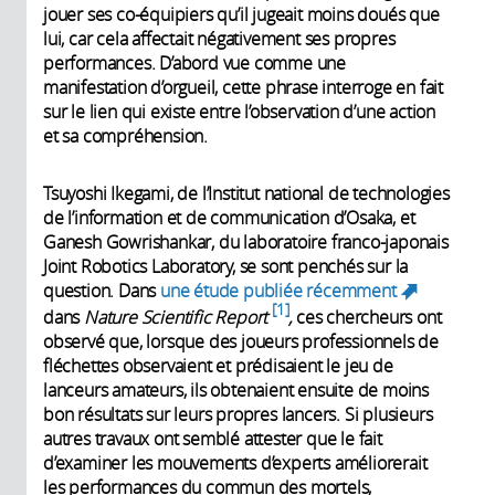
jouer ses co-équipiers qu’il jugeait moins doués que
lui, car cela affectait négativement ses propres
performances. D’abord vue comme une
manifestation d’orgueil, cette phrase interroge en fait
sur le lien qui existe entre l’observation d’une action
et sa compréhension.
Tsuyoshi Ikegami, de l’Institut national de technologies
de l’information et de communication d’Osaka, et
Ganesh Gowrishankar, du laboratoire franco-japonais
Joint Robotics Laboratory, se sont penchés sur la
question. Dans
une étude publiée récemment
(link
1
dans
Nature Scientific Report
,
ces chercheurs ont
is
observé que, lorsque des joueurs professionnels de
external)
fléchettes observaient et prédisaient le jeu de
lanceurs amateurs, ils obtenaient ensuite de moins
bon résultats sur leurs propres lancers. Si plusieurs
autres travaux ont semblé attester que le fait
d’examiner les mouvements d’experts améliorerait
les performances du commun des mortels,