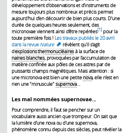
développement d’observations et d’instruments de
mesure toujours plus nombreux et précis permet
aujourd'hui d’en découvrir de bien plus courts. D'une
durée de quelques heures seulement, des
1
micronovae viennent ainsi d’être repérées
pour la
toute première fois !
Les travaux publiés le 20 avril
dans la revue
Nature
révèlent qu'il s’agit
(link is external)
d’
explosions thermonucléaires
à la surface de
naines blanches
, provoquées par l’accumulation de
matière confinée aux pôles de ces astres par de
puissants champs magnétiques. Mais attention : si
une micronova est bien une petite
nova
, elle n’est en
rien une "minuscule"
supernova
...
Les mal nommées supernovae...
Pour comprendre, il faut se pencher sur un
vocabulaire aussi ancien que trompeur. On sait que
la lumière d’une nova ou d’une supernova,
phénomène connu depuis des siècles, peut révéler la