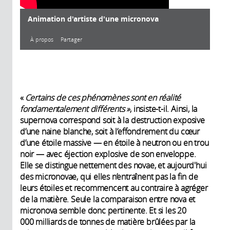
Animation d'artiste d'une micronova
À propos
Partager
À propos
«
Certains de ces phénomènes sont en réalité
fondamentalement différents »
, insiste-t-il. Ainsi, la
Année de
supernova correspond soit à la destruction exposive
production:
d’une naine blanche, soit à l’effondrement du cœur
2022
d’une étoile massive — en étoile à neutron ou en trou
noir — avec éjection explosive de son enveloppe.
Elle se distingue nettement des novae, et aujourd'hui
des micronovae, qui elles n’entraînent pas la fin de
leurs étoiles et recommencent au contraire à agréger
de la matière. Seule la comparaison entre nova et
micronova semble donc pertinente. Et si les 20
000 milliards de tonnes de matière brûlées par la