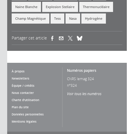
Naine Blanche
Explosion Stellaire
Thermonucléaire
Champ Magnétique
Tess
Nasa
Hydrogène
Partager cet article
(link is external)
(link is external)
(link is external)
Numéros papiers
À propos
Newsletters
CNRS lemag 324
n°324
Équipe / crédits
Nous contacter
Voir tous les numéros
Charte d'utilisation
Plan du site
Données personnelles
Mentions légales