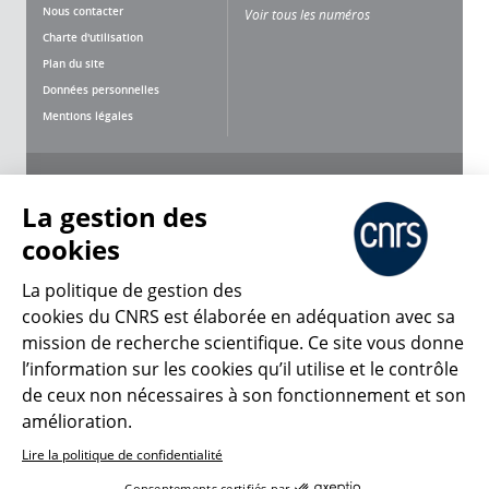
Nous contacter
Voir tous les numéros
Charte d'utilisation
Plan du site
Données personnelles
Mentions légales
Nous suivre
Partager
La gestion des
cookies
La politique de gestion des
cookies du CNRS est élaborée en adéquation avec sa
mission de recherche scientifique. Ce site vous donne
CNRS Le Mag
l’information sur les cookies qu’il utilise et le contrôle
de ceux non nécessaires à son fonctionnement et son
© 2026, CNRS
amélioration.
Lire la politique de confidentialité
Créer un compte
Se connecter
Accessibilité : non conforme
Consentements certifiés par