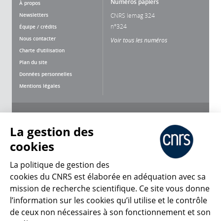
Numéros papiers
À propos
Newsletters
CNRS lemag 324
n°324
Équipe / crédits
Nous contacter
Voir tous les numéros
Charte d'utilisation
Plan du site
Données personnelles
Mentions légales
Nous suivre
Partager
La gestion des
cookies
La politique de gestion des
cookies du CNRS est élaborée en adéquation avec sa
mission de recherche scientifique. Ce site vous donne
CNRS Le Mag
l’information sur les cookies qu’il utilise et le contrôle
de ceux non nécessaires à son fonctionnement et son
© 2026, CNRS