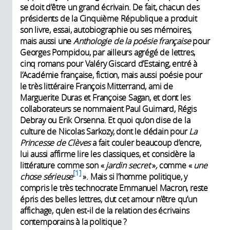
se doit d’être un grand écrivain. De fait, chacun des
présidents de la Cinquième République a produit
son livre, essai, autobiographie ou ses mémoires,
mais aussi une
Anthologie de la poésie française
pour
Georges Pompidou, par ailleurs agrégé de lettres,
cinq romans pour Valéry Giscard d’Estaing, entré à
l’Académie française, fiction, mais aussi poésie pour
le très littéraire François Mitterrand, ami de
Marguerite Duras et Françoise Sagan, et dont les
collaborateurs se nommaient Paul Guimard, Régis
Debray ou Erik Orsenna. Et quoi qu’on dise de la
culture de Nicolas Sarkozy, dont le dédain pour
La
Princesse de Clèves
a fait couler beaucoup d’encre,
lui aussi affirme lire les classiques, et considère la
littérature comme son «
jardin secret
»
,
comme «
une
1
chose sérieuse
». Mais si l’homme politique, y
compris le très technocrate Emmanuel Macron, reste
épris des belles lettres, dut cet amour n’être qu’un
affichage, qu’en est-il de la relation des écrivains
contemporains à la politique ?