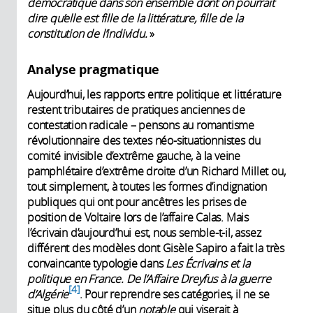
démocratique dans son ensemble dont on pourrait
dire qu’elle est fille de la littérature, fille de la
constitution de l’individu.
»
Analyse pragmatique
Aujourd’hui, les rapports entre politique et littérature
restent tributaires de pratiques anciennes de
contestation radicale – pensons au romantisme
révolutionnaire des textes néo-situationnistes du
comité invisible d’extrême gauche, à la veine
pamphlétaire d’extrême droite d’un Richard Millet ou,
tout simplement, à toutes les formes d’indignation
publiques qui ont pour ancêtres les prises de
position de Voltaire lors de l’affaire Calas. Mais
l’écrivain d’aujourd’hui est, nous semble-t-il, assez
différent des modèles dont Gisèle Sapiro a fait la très
convaincante typologie dans
Les Écrivains et la
politique en France. De l’Affaire Dreyfus à la guerre
4
d’Algérie
. Pour reprendre ses catégories, il ne se
situe plus du côté d’un
notable
qui viserait à