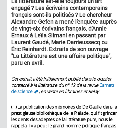
La littérature est-elle toujours un art
engagé ? Les écrivains contemporains
français sont-ils politisés ? Le chercheur
Alexandre Gefen a mené l’enquête auprès
de vingt-six écrivains français, d’Annie
Ernaux à Leïla Slimani en passant par
Laurent Gaudé, Marie Darrieussecq ou
Éric Reinhardt. Extraits de son ouvrage
"La Littérature est une affaire politique",
paru en avril.
Cet extrait a été initialement publié dans le dossier
consacré à la littérature du n° 12 de la revue
Carnets
de science
, en vente en librairies et Relay.
(link is external)
(…) La publication des mémoires de De Gaulle dans la
prestigieuse bibliothèque de la Pléiade, qui fit grincer
les dents des adeptes de la littérature pure, nous le
rappela il y a peu : le grand homme politique français