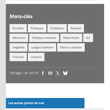
Mots-clés
Écrivains
Politiques
Présidents
Romans
Mémoires
Politique Littéraire
Débat Public
Art
Inégalités
Langue Littéraire
Discours Sociaux
Tribunes
Lecteurs
Partager cet article
(link is external)
(link is external)
(link is external)
Les autres points de vue