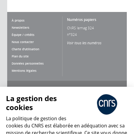
Numéros papiers
À propos
Newsletters
CNRS lemag 324
n°324
Équipe / crédits
Nous contacter
Voir tous les numéros
Charte d'utilisation
Plan du site
Données personnelles
Mentions légales
Nous suivre
Partager
La gestion des
cookies
La politique de gestion des
cookies du CNRS est élaborée en adéquation avec sa
CNRS Le Mag
mission de recherche scientifique. Ce site vous donne