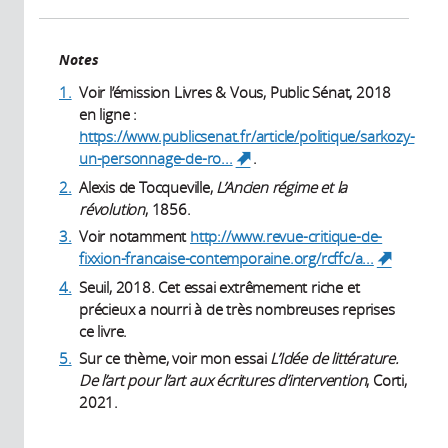
Notes
1.
Voir l’émission Livres & Vous, Public Sénat, 2018
en ligne :
https://www.publicsenat.fr/article/politique/sarkozy-
un-personnage-de-ro...
.
(link is external)
2.
Alexis de Tocqueville,
L’Ancien régime et la
révolution
, 1856.
3.
Voir notamment
http://www.revue-critique-de-
fixxion-francaise-contemporaine.org/rcffc/a...
(link is
external)
4.
Seuil, 2018. Cet essai extrêmement riche et
précieux a nourri à de très nombreuses reprises
ce livre.
5.
Sur ce thème, voir mon essai
L’Idée de littérature.
De l’art pour l’art aux écritures d’intervention
, Corti,
2021.