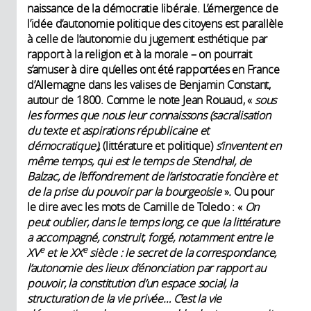
naissance de la démocratie libérale. L’émergence de
l’idée d’autonomie politique des citoyens est parallèle
à celle de l’autonomie du jugement esthétique par
rapport à la religion et à la morale – on pourrait
s’amuser à dire qu’elles ont été rapportées en France
d’Allemagne dans les valises de Benjamin Constant,
autour de 1800. Comme le note Jean Rouaud, «
sous
les formes que nous leur connaissons
(sacralisation
du texte et aspirations républicaine et
démocratique),
(littérature et politique)
s’inventent en
même temps, qui est le temps de Stendhal, de
Balzac, de l’effondrement de l’aristocratie foncière et
de la prise du pouvoir par la bourgeoisie
»
.
Ou pour
le dire avec les mots de Camille de Toledo : «
On
peut oublier, dans le temps long, ce que la littérature
a accompagné, construit, forgé, notamment entre le
e
e
XV
et le XX
siècle : le secret de la correspondance,
l’autonomie des lieux d’énonciation par rapport au
pouvoir, la constitution d’un espace social, la
structuration de la vie privée… C’est la vie