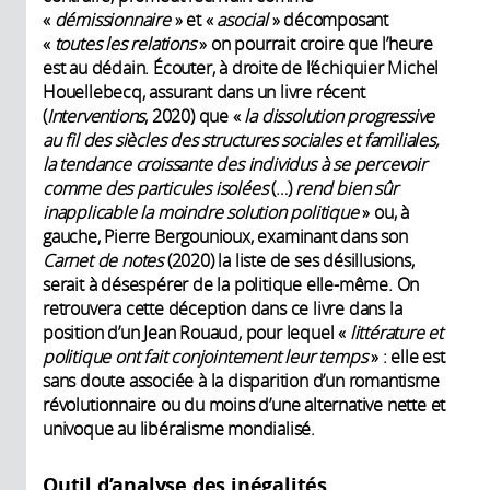
«
démissionnaire
» et «
asocial
» décomposant
«
toutes les relations
» on pourrait croire que l’heure
est au dédain. Écouter, à droite de l’échiquier Michel
Houellebecq, assurant dans un livre récent
(
Interventions
, 2020) que «
la dissolution progressive
au fil des siècles des structures sociales et familiales,
la tendance croissante des individus
à
se percevoir
comme des particules isolées
(…)
rend bien sûr
inapplicable la moindre solution politique
» ou, à
gauche, Pierre Bergounioux, examinant dans son
Carnet de notes
(2020) la liste de ses désillusions,
serait à désespérer de la politique elle-même. On
retrouvera cette déception dans ce livre dans la
position d’un Jean Rouaud, pour lequel «
littérature et
politique ont fait conjointement leur temps
» : elle est
sans doute associée à la disparition d’un romantisme
révolutionnaire ou du moins d’une alternative nette et
univoque au libéralisme mondialisé.
Outil d’analyse des inégalités