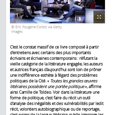
Eric Fougere/Corbis via Getty
Images
C’est le constat massif de ce livre composé à partir
d’entretiens avec certains des plus importants
écrivains et écrivaines contemporains : réfutant la
vieille catégorie de la littérature engagée, les auteurs
et autrices français d’aujourd’hui sont loin de prôner
une indifférence esthète à l’égard des problèmes
politiques de la Cité. «
Toutes les grandes œuvres
littéraires possèdent une portée politique
»
,
affirme
ainsi Camille de Toldeo. Voir dans la littérature une
forme de politique, c’est faire du récit un outil
d’analyse des inégalités et des vulnérabilités par ledit
récit, volontiers autobiographique ou de reportage,
c’est exiger de la langue littéraire qu’elle interroge les