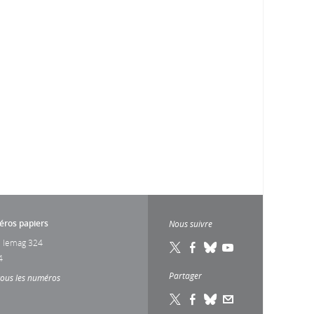
ros papiers
Nous suivre
 lemag 324
4
Partager
tous les numéros