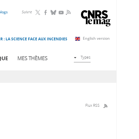
RSS
blogs
Suivre
English version
R : LA SCIENCE FACE AUX INCENDIES
Types
QUE
MES THÈMES
Flux RSS