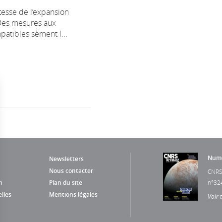
itesse de l’expansion
 Des mesures aux
patibles sèment l...
Numé
Newsletters
Nous contacter
CNRS
n
Plan du site
n°32
lles
Mentions légales
Voir 