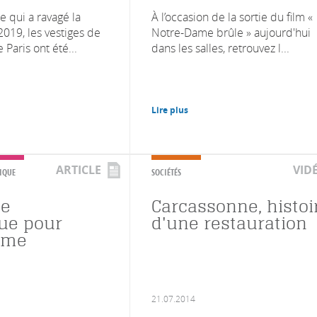
e qui a ravagé la
À l’occasion de la sortie du film «
2019, les vestiges de
Notre-Dame brûle » aujourd'hui
Paris ont été...
dans les salles, retrouvez l...
Lire plus
ARTICLE
VID
IQUE
SOCIÉTÉS
le
Carcassonne, histoi
ue pour
d'une restauration
ame
21.07.2014