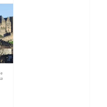
de
sa