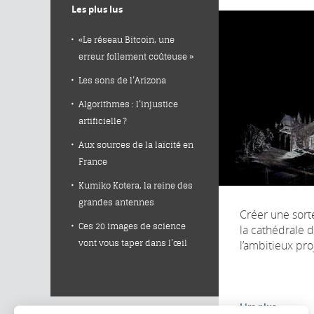
Les plus lus
«Le réseau Bitcoin, une
erreur follement coûteuse »
Les sons de l’Arizona
Algorithmes : l’injustice
artificielle ?
Aux sources de la laïcité en
France
Kumiko Kotera, la reine des
grandes antennes
Créer une sort
Ces 20 images de science
la cathédrale de
l’ambitieux pro
vont vous taper dans l’œil
Lire plus