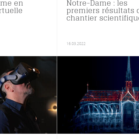
ame en
Notre-Dame : les
rtuelle
premiers résultats 
chantier scientifiqu
16.03.2022