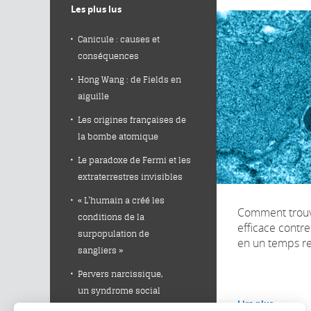
Les plus lus
Canicule : causes et
conséquences
Hong Wang : de Fields en
aiguille
Les origines françaises de
la bombe atomique
Le paradoxe de Fermi et les
extraterrestres invisibles
« L’humain a créé les
Comment trou
conditions de la
efficace contr
surpopulation de
en un temps re
sangliers »
Pervers narcissique,
un syndrome social
Lire plus