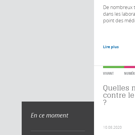
De nombreux t
dans les labor
point des médi
Lire plus
VIVANT
NUMÉR
Quelles 
contre l
?
En ce moment
10.08.2020