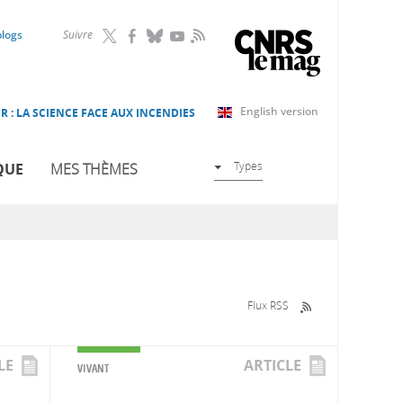
RSS
blogs
Suivre
English version
R : LA SCIENCE FACE AUX INCENDIES
Types
QUE
MES THÈMES
Flux RSS
LE
ARTICLE
VIVANT