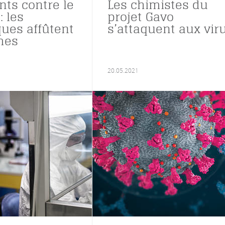
nts contre le
Les chimistes du
: les
projet Gavo
ques affûtent
s’attaquent aux vir
mes
20.05.2021