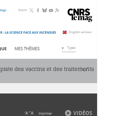
RSS
blogs
Suivre
English version
R : LA SCIENCE FACE AUX INCENDIES
Types
QUE
MES THÈMES
 piste des vaccins et des traitements
VIDÉOS
-
+
A
A
Imprimer