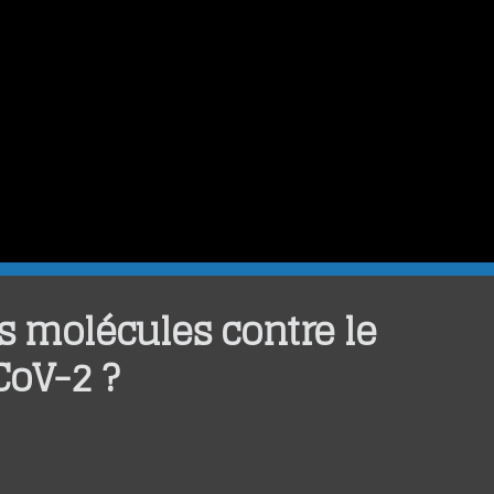
s molécules contre le
CoV-2 ?