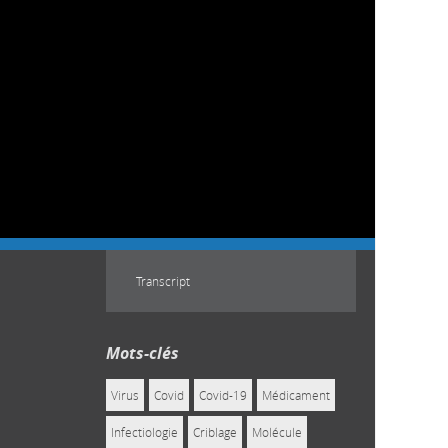
Transcript
Mots-clés
Virus
Covid
Covid-19
Médicament
Infectiologie
Criblage
Molécule