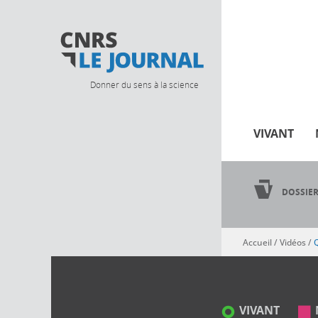
Donner du sens à la science
VIVANT
DOSSIE
Accueil
/
Vidéos
/
Q
Vous êtes ici
VIVANT