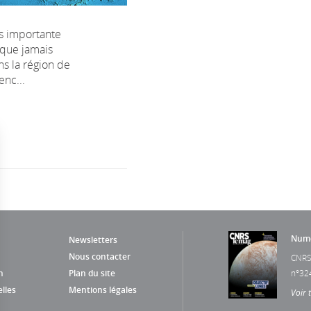
us importante
ique jamais
ns la région de
enc...
Numé
Newsletters
Nous contacter
CNRS
n
Plan du site
n°32
lles
Mentions légales
Voir 