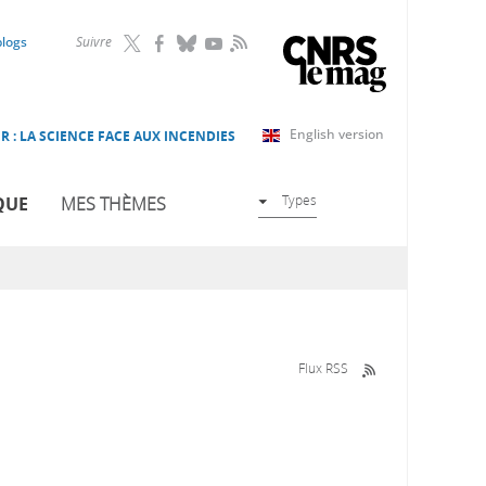
RSS
blogs
Suivre
English version
R : LA SCIENCE FACE AUX INCENDIES
Types
QUE
MES THÈMES
Flux RSS