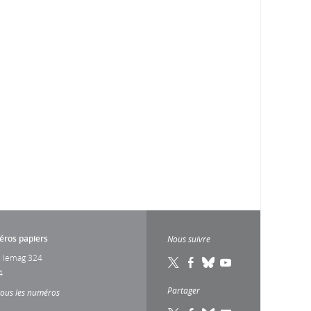
ros papiers
Nous suivre
 lemag 324
4
Partager
tous les numéros