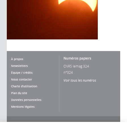
Numéros papiers
À propos
Newsletters
CNRS lemag 324
n°324
Équipe / crédits
Nous contacter
Voir tous les numéros
Charte d'utilisation
Plan du site
Données personnelles
Mentions légales
Nous suivre
Partager