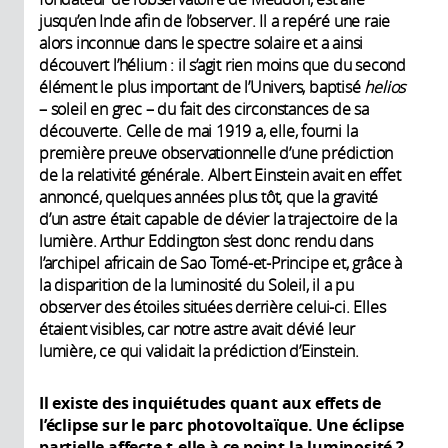
jusqu’en Inde afin de l’observer. Il a repéré une raie
alors inconnue dans le spectre solaire et a ainsi
découvert l’hélium : il s’agit rien moins que du second
élément le plus important de l’Univers, baptisé
helios
– soleil en grec – du fait des circonstances de sa
découverte. Celle de mai 1919 a, elle, fourni la
première preuve observationnelle d’une prédiction
de la relativité générale. Albert Einstein avait en effet
annoncé, quelques années plus tôt, que la gravité
d’un astre était capable de dévier la trajectoire de la
lumière. Arthur Eddington s’est donc rendu dans
l’archipel africain de Sao Tomé-et-Principe et, grâce à
la disparition de la luminosité du Soleil, il a pu
observer des étoiles situées derrière celui-ci. Elles
étaient visibles, car notre astre avait dévié leur
lumière, ce qui validait la prédiction d’Einstein.
Il existe des inquiétudes quant aux effets de
l’éclipse sur le parc photovoltaïque. Une éclipse
partielle affecte-t-elle à ce point la luminosité ?