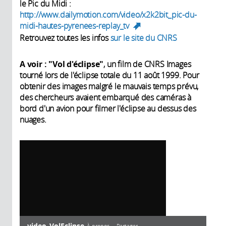
le Pic du Midi :
http://www.dailymotion.com/video/x2k2bit_pic-du-
midi-hautes-pyrenees-replay_tv
(link is external)
Retrouvez toutes les infos
sur le site du CNRS
A voir : "Vol d'éclipse"
, un film de CNRS Images
tourné lors de l'éclipse totale du 11 août 1999. Pour
obtenir des images malgré le mauvais temps prévu,
des chercheurs avaient embarqué des caméras à
bord d'un avion pour filmer l'éclipse au dessus des
nuages.
video_VolEclipse
À propos
Partager