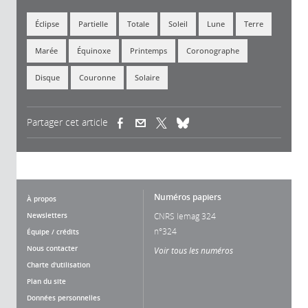
Éclipse
Partielle
Totale
Soleil
Lune
Terre
Marée
Équinoxe
Printemps
Coronographe
Disque
Couronne
Solaire
Partager cet article
(link is external)
(link is external)
(link is external)
Numéros papiers
À propos
Newsletters
CNRS lemag 324
n°324
Équipe / crédits
Nous contacter
Voir tous les numéros
Charte d'utilisation
Plan du site
Données personnelles