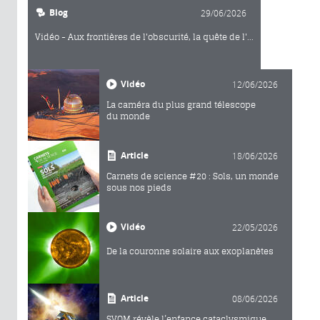
Blog
29/06/2026
permet de corriger le roulis et le
tangage de l'avion. Partant de Creil,
Vidéo - Aux frontières de l'obscurité, la quête de l'...
l'avion passe par Dieppe et effectue
plusieurs passages le long de la
ligne de centralité, recueillant ainsi
Vidéo
12/06/2026
des images de toutes les phases de
La caméra du plus grand télescope
l'éclipse.
du monde
Article
18/06/2026
Carnets de science #20 : Sols, un monde
sous nos pieds
Vidéo
22/05/2026
De la couronne solaire aux exoplanètes
Article
08/06/2026
SVOM révèle l’enfance cataclysmique